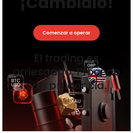
¡Cámbialo!
Comenzar a operar
El trading es
arriesgado. Procede
con prudencia.