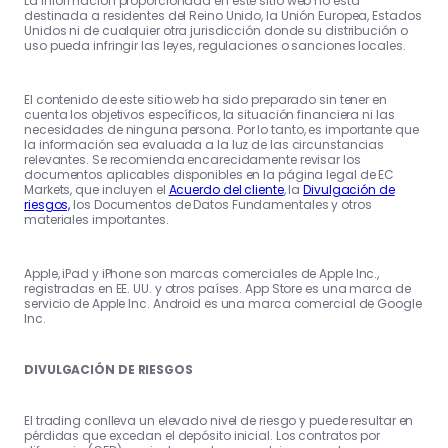
La información proporcionada en este sitio web no está
destinada a residentes del Reino Unido, la Unión Europea, Estados
Unidos ni de cualquier otra jurisdicción donde su distribución o
uso pueda infringir las leyes, regulaciones o sanciones locales.
El contenido de este sitio web ha sido preparado sin tener en
cuenta los objetivos específicos, la situación financiera ni las
necesidades de ninguna persona. Por lo tanto, es importante que
la información sea evaluada a la luz de las circunstancias
relevantes. Se recomienda encarecidamente revisar los
documentos aplicables disponibles en la página legal de EC
Markets, que incluyen el
Acuerdo del cliente
, la
Divulgación de
riesgos,
los Documentos de Datos Fundamentales y otros
materiales importantes.
Apple, iPad y iPhone son marcas comerciales de Apple Inc.,
registradas en EE. UU. y otros países. App Store es una marca de
servicio de Apple Inc. Android es una marca comercial de Google
Inc.
DIVULGACIÓN DE RIESGOS
El trading conlleva un elevado nivel de riesgo y puede resultar en
pérdidas que excedan el depósito inicial. Los contratos por