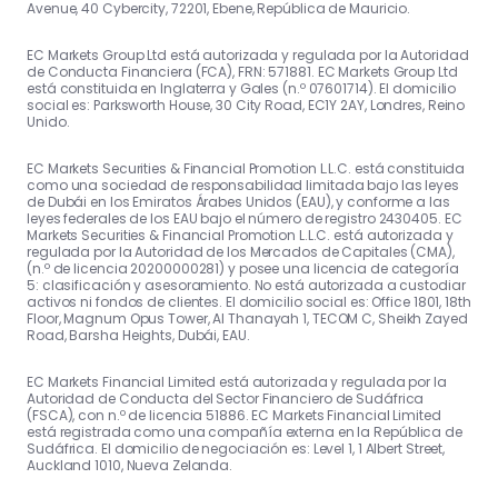
Avenue, 40 Cybercity, 72201, Ebene, República de Mauricio.
EC Markets Group Ltd está autorizada y regulada por la Autoridad
de Conducta Financiera (FCA), FRN: 571881. EC Markets Group Ltd
está constituida en Inglaterra y Gales (n.º 07601714). El domicilio
social es: Parksworth House, 30 City Road, EC1Y 2AY, Londres, Reino
Unido.
EC Markets Securities & Financial Promotion L.L.C. está constituida
como una sociedad de responsabilidad limitada bajo las leyes
de Dubái en los Emiratos Árabes Unidos (EAU), y conforme a las
leyes federales de los EAU bajo el número de registro 2430405. EC
Markets Securities & Financial Promotion L.L.C. está autorizada y
regulada por la Autoridad de los Mercados de Capitales (CMA),
(n.º de licencia 20200000281) y posee una licencia de categoría
5: clasificación y asesoramiento. No está autorizada a custodiar
activos ni fondos de clientes. El domicilio social es: Office 1801, 18th
Floor, Magnum Opus Tower, Al Thanayah 1, TECOM C, Sheikh Zayed
Road, Barsha Heights, Dubái, EAU.
EC Markets Financial Limited está autorizada y regulada por la
Autoridad de Conducta del Sector Financiero de Sudáfrica
(FSCA), con n.º de licencia 51886. EC Markets Financial Limited
está registrada como una compañía externa en la República de
Sudáfrica. El domicilio de negociación es: Level 1, 1 Albert Street,
Auckland 1010, Nueva Zelanda.