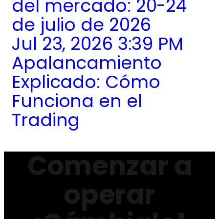
del mercado: 20-24
de julio de 2026
Jul 23, 2026 3:39 PM
Apalancamiento
Explicado: Cómo
Funciona en el
Trading
Comenzar a
operar