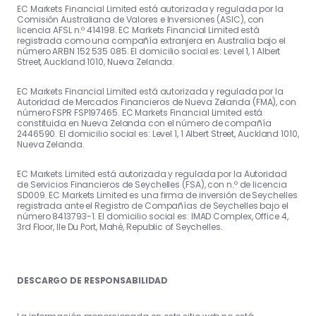
EC Markets Financial Limited está autorizada y regulada por la
Comisión Australiana de Valores e Inversiones (ASIC), con
licencia AFSL n.º 414198. EC Markets Financial Limited está
registrada como una compañía extranjera en Australia bajo el
número ARBN 152 535 085. El domicilio social es: Level 1, 1 Albert
Street, Auckland 1010, Nueva Zelanda.
EC Markets Financial Limited está autorizada y regulada por la
Autoridad de Mercados Financieros de Nueva Zelanda (FMA), con
número FSPR FSP197465. EC Markets Financial Limited está
constituida en Nueva Zelanda con el número de compañía
2446590. El domicilio social es: Level 1, 1 Albert Street, Auckland 1010,
Nueva Zelanda.
EC Markets Limited está autorizada y regulada por la Autoridad
de Servicios Financieros de Seychelles (FSA), con n.º de licencia
SD009. EC Markets Limited es una firma de inversión de Seychelles
registrada ante el Registro de Compañías de Seychelles bajo el
número 8413793-1. El domicilio social es: IMAD Complex, Office 4,
3rd Floor, Ile Du Port, Mahé, Republic of Seychelles.
DESCARGO DE RESPONSABILIDAD