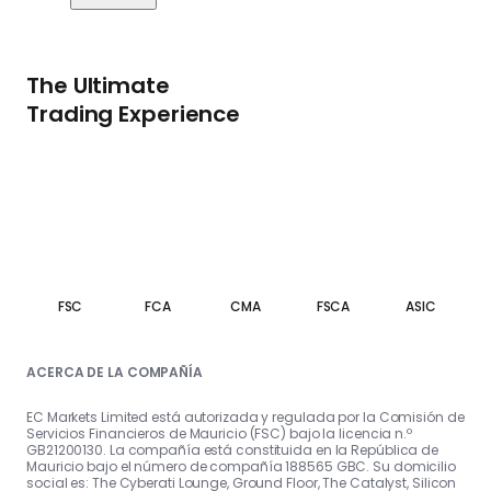
The Ultimate
Trading Experience
FSC
FCA
CMA
FSCA
ASIC
ACERCA DE LA COMPAÑÍA
EC Markets Limited está autorizada y regulada por la Comisión de
Servicios Financieros de Mauricio (FSC) bajo la licencia n.º
GB21200130. La compañía está constituida en la República de
Mauricio bajo el número de compañía 188565 GBC. Su domicilio
social es: The Cyberati Lounge, Ground Floor, The Catalyst, Silicon