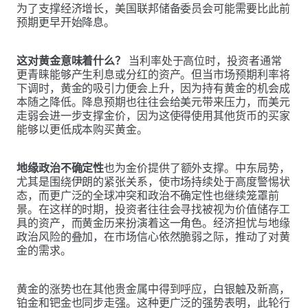
为了支撑经济增长，美国联邦储备委员会可能需要比此前
预期更早开始降息。
这对黄金意味着什么？
当利率处于高位时，投资者通常
更青睐能够产生利息或分红的资产。但当市场预期利率将
下调时，黄金的吸引力便会上升，因为持有黄金的机会成
本随之降低。降息预期也往往会给美元带来压力，而美元
走弱会进一步支撑金价，因为这使得使用其他货币的买家
能够以更低成本购买黄金。
地缘政治不确定性
也为金价提供了额外支撑。中东局势，
尤其是围绕伊朗的紧张关系，使市场持续处于高度警惕状
态，而更广泛的全球冲突和政治不确定性也继续笼罩前
景。在这样的时期，投资者往往会寻找被视为价值储存工
具的资产，而黄金历来扮演着这一角色。经济担忧与地缘
政治风险的叠加，在市场信心依然脆弱之际，推动了对黄
金的需求。
黄金的涨势也在其他贵金属中得到呼应，白银触及新高，
铂金和钯金也同步走强。这种更广泛的强势表明，此轮行