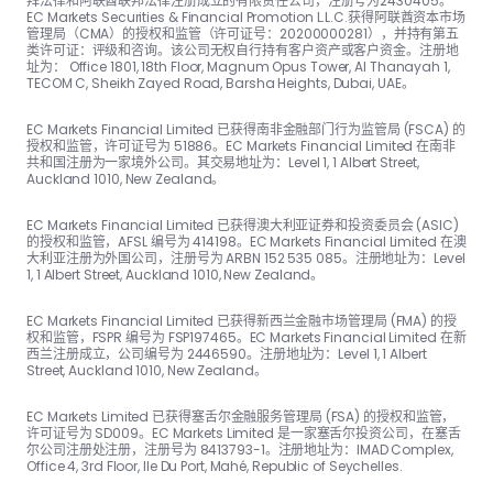
拜法律和阿联酋联邦法律注册成立的有限责任公司，注册号为2430405。
EC Markets Securities & Financial Promotion L.L.C.获得阿联酋资本市场
管理局（CMA）的授权和监管（许可证号：20200000281），并持有第五
类许可证：评级和咨询。该公司无权自行持有客户资产或客户资金。注册地
址为： Office 1801, 18th Floor, Magnum Opus Tower, Al Thanayah 1,
TECOM C, Sheikh Zayed Road, Barsha Heights, Dubai, UAE。
EC Markets Financial Limited 已获得南非金融部门行为监管局 (FSCA) 的
授权和监管，许可证号为 51886。EC Markets Financial Limited 在南非
共和国注册为一家境外公司。其交易地址为：Level 1, 1 Albert Street,
Auckland 1010, New Zealand。
EC Markets Financial Limited 已获得澳大利亚证券和投资委员会 (ASIC)
的授权和监管，AFSL 编号为 414198。EC Markets Financial Limited 在澳
大利亚注册为外国公司，注册号为 ARBN 152 535 085。注册地址为：Level
1, 1 Albert Street, Auckland 1010, New Zealand。
EC Markets Financial Limited 已获得新西兰金融市场管理局 (FMA) 的授
权和监管，FSPR 编号为 FSP197465。EC Markets Financial Limited 在新
西兰注册成立，公司编号为 2446590。注册地址为：Level 1, 1 Albert
Street, Auckland 1010, New Zealand。
EC Markets Limited 已获得塞舌尔金融服务管理局 (FSA) 的授权和监管，
许可证号为 SD009。EC Markets Limited 是一家塞舌尔投资公司，在塞舌
尔公司注册处注册，注册号为 8413793-1。注册地址为：IMAD Complex,
Office 4, 3rd Floor, Ile Du Port, Mahé, Republic of Seychelles.