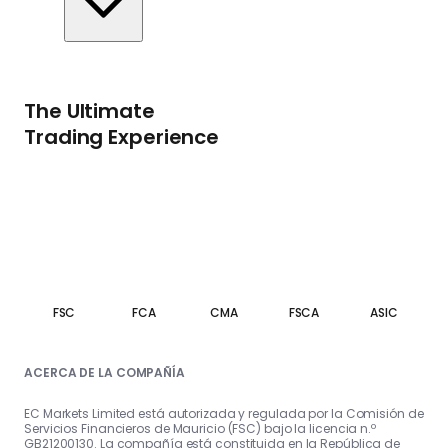
The Ultimate
Trading Experience
FSC
FCA
CMA
FSCA
ASIC
ACERCA DE LA COMPAÑÍA
EC Markets Limited está autorizada y regulada por la Comisión de
Servicios Financieros de Mauricio (FSC) bajo la licencia n.º
GB21200130. La compañía está constituida en la República de