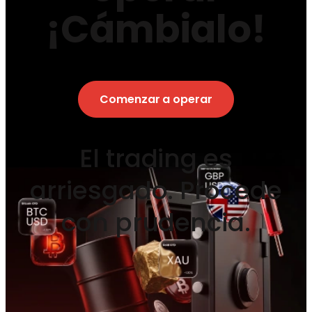
¡Cámbialo!
Comenzar a operar
El trading es
arriesgado. Procede
con prudencia.