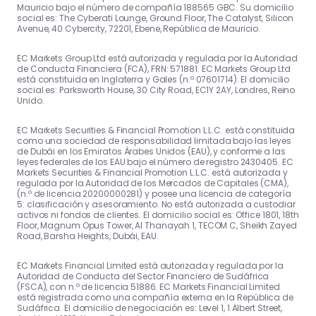
Mauricio bajo el número de compañía 188565 GBC. Su domicilio
social es: The Cyberati Lounge, Ground Floor, The Catalyst, Silicon
Avenue, 40 Cybercity, 72201, Ebene, República de Mauricio.
EC Markets Group Ltd está autorizada y regulada por la Autoridad
de Conducta Financiera (FCA), FRN: 571881. EC Markets Group Ltd
está constituida en Inglaterra y Gales (n.º 07601714). El domicilio
social es: Parksworth House, 30 City Road, EC1Y 2AY, Londres, Reino
Unido.
EC Markets Securities & Financial Promotion L.L.C. está constituida
como una sociedad de responsabilidad limitada bajo las leyes
de Dubái en los Emiratos Árabes Unidos (EAU), y conforme a las
leyes federales de los EAU bajo el número de registro 2430405. EC
Markets Securities & Financial Promotion L.L.C. está autorizada y
regulada por la Autoridad de los Mercados de Capitales (CMA),
(n.º de licencia 20200000281) y posee una licencia de categoría
5: clasificación y asesoramiento. No está autorizada a custodiar
activos ni fondos de clientes. El domicilio social es: Office 1801, 18th
Floor, Magnum Opus Tower, Al Thanayah 1, TECOM C, Sheikh Zayed
Road, Barsha Heights, Dubái, EAU.
EC Markets Financial Limited está autorizada y regulada por la
Autoridad de Conducta del Sector Financiero de Sudáfrica
(FSCA), con n.º de licencia 51886. EC Markets Financial Limited
está registrada como una compañía externa en la República de
Sudáfrica. El domicilio de negociación es: Level 1, 1 Albert Street,