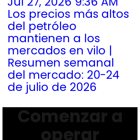
Jul 27, 2026 9:36 AM
Los precios más altos
del petróleo
mantienen a los
mercados en vilo |
Resumen semanal
del mercado: 20-24
de julio de 2026
Comenzar a
operar