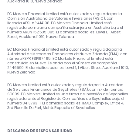
Auckland 1010, Nueva Zelanda.
EC Markets Financial Limited está autorizada y regulada por la
Comisión Australiana de Valores e Inversiones (ASIC), con
licencia AFSL n.º 414198. EC Markets Financial Limited está
registrada como una compañía extranjera en Australia bajo el
número ARBN 152 535 085. El domicilio social es: Level 1, 1 Albert
Street, Auckland 1010, Nueva Zelanda.
EC Markets Financial Limited está autorizada y regulada por la
Autoridad de Mercados Financieros de Nueva Zelanda (FMA), con
número FSPR FSP197465. EC Markets Financial Limited está
constituida en Nueva Zelanda con el número de compañía
2446590. El domicilio social es: Level 1, 1 Albert Street, Auckland 1010,
Nueva Zelanda.
EC Markets Limited está autorizada y regulada por la Autoridad
de Servicios Financieros de Seychelles (FSA), con n.º de licencia
SD009. EC Markets Limited es una firma de inversión de Seychelles
registrada ante el Registro de Compañías de Seychelles bajo el
número 8413793-1. El domicilio social es: IMAD Complex, Office 4,
3rd Floor, Ile Du Port, Mahé, Republic of Seychelles.
DESCARGO DE RESPONSABILIDAD