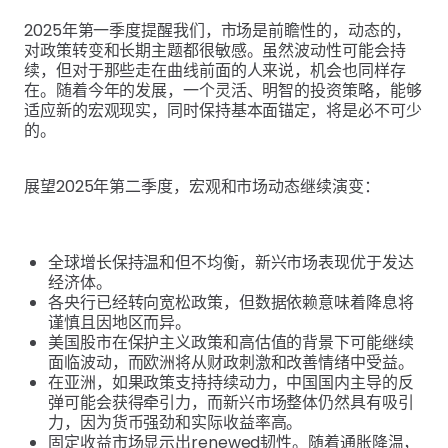
2025年第一季度提醒我们，市场是前瞻性的，动态的，
对政策转变和长期主题都很敏感。虽然波动性可能会持
续，但对于那些走在曲线前面的人来说，机会也同样存
在。随着今年的发展，一个灵活、明智的投资策略，能够
适应新的宏观现实，同时保持基本面锚定，将是必不可少
的。
展望2025年第二季度，宏观和市场动态继续演变：
全球增长保持温和但不均衡，新兴市场表现优于发达
经济体。
各央行已经转向宽松政策，但数据依赖意味着降息将
谨慎且因地区而异。
美国股市在保护主义政策和高估值的背景下可能继续
面临波动，而欧洲将从财政刺激和改善情绪中受益。
在亚洲，如果政策支持持续动力，中国国内主导的反
弹可能会获得牵引力，而新兴市场整体仍然具有吸引
力，因为货币强劲和实际收益率高。
固定收益市场显示出renewed韧性。随着通胀降温，