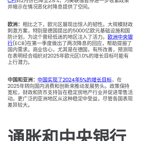
CPI
到2月份已降至2.8%，为美联储暂停进一步收紧政策
并暗示在情况恶化时降息提供了空间。
欧洲：
相比之下，欧元区展现出惊人的韧性。大规模财政
刺激方案，特别是德国提出的5000亿欧元基础设施和国
防计划，为这个曾经低迷的地区注入了活力。
欧洲中央银
行
(ECB)在第一季度做出了两次降息的回应，帮助提振了
国内需求。商业信心，尤其是在德国，有所改善，预测现
在表明经合组织对2025年欧元区1.0%的增长目标可能有
上行潜力。
中国和亚洲：
中国实现了2024年5%的增长目标
，在
2025年转向国内消费和创新来推动发展势头。政策保持
宽松，财政和货币支持旨在稳定房地产行业并促进零售活
动。更广泛的亚洲地区从这种稳定中受益，尽管各国表现
差异较大。
通胀和中央银行