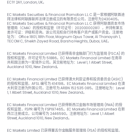
EC1Y 2AY, London, UK。
EC Markets Securities & Financial Promotion L.L.C.是一家根据阿联酋迪
拜法律和阿联酋联邦法律注册成立的有限责任公司，注册号为2430405。
EC Markets Securities & Financial Promotion L.L.C.获得阿联酋资本市场
管理局（CMA）的授权和监管（许可证号：20200000281），并持有第五
类许可证：评级和咨询。该公司无权自行持有客户资产或客户资金。注册地
址为： Office 1801, 18th Floor, Magnum Opus Tower, Al Thanayah 1,
TECOM C, Sheikh Zayed Road, Barsha Heights, Dubai, UAE。
EC Markets Financial Limited 已获得南非金融部门行为监管局 (FSCA) 的
授权和监管，许可证号为 51886。EC Markets Financial Limited 在南非
共和国注册为一家境外公司。其交易地址为：Level 1, 1 Albert Street,
Auckland 1010, New Zealand。
EC Markets Financial Limited 已获得澳大利亚证券和投资委员会 (ASIC)
的授权和监管，AFSL 编号为 414198。EC Markets Financial Limited 在澳
大利亚注册为外国公司，注册号为 ARBN 152 535 085。注册地址为：Level
1, 1 Albert Street, Auckland 1010, New Zealand。
EC Markets Financial Limited 已获得新西兰金融市场管理局 (FMA) 的授
权和监管，FSPR 编号为 FSP197465。EC Markets Financial Limited 在新
西兰注册成立，公司编号为 2446590。注册地址为：Level 1, 1 Albert
Street, Auckland 1010, New Zealand。
EC Markets Limited 已获得塞舌尔金融服务管理局 (FSA) 的授权和监管，