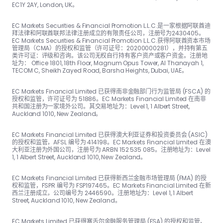
EC1Y 2AY, London, UK。
EC Markets Securities & Financial Promotion L.L.C.是一家根据阿联酋迪
拜法律和阿联酋联邦法律注册成立的有限责任公司，注册号为2430405。
EC Markets Securities & Financial Promotion L.L.C.获得阿联酋资本市场
管理局（CMA）的授权和监管（许可证号：20200000281），并持有第五
类许可证：评级和咨询。该公司无权自行持有客户资产或客户资金。注册地
址为： Office 1801, 18th Floor, Magnum Opus Tower, Al Thanayah 1,
TECOM C, Sheikh Zayed Road, Barsha Heights, Dubai, UAE。
EC Markets Financial Limited 已获得南非金融部门行为监管局 (FSCA) 的
授权和监管，许可证号为 51886。EC Markets Financial Limited 在南非
共和国注册为一家境外公司。其交易地址为：Level 1, 1 Albert Street,
Auckland 1010, New Zealand。
EC Markets Financial Limited 已获得澳大利亚证券和投资委员会 (ASIC)
的授权和监管，AFSL 编号为 414198。EC Markets Financial Limited 在澳
大利亚注册为外国公司，注册号为 ARBN 152 535 085。注册地址为：Level
1, 1 Albert Street, Auckland 1010, New Zealand。
EC Markets Financial Limited 已获得新西兰金融市场管理局 (FMA) 的授
权和监管，FSPR 编号为 FSP197465。EC Markets Financial Limited 在新
西兰注册成立，公司编号为 2446590。注册地址为：Level 1, 1 Albert
Street, Auckland 1010, New Zealand。
EC Markets Limited 已获得塞舌尔金融服务管理局 (FSA) 的授权和监管，