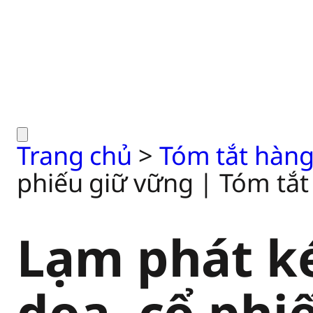
Trang chủ
>
Tóm tắt hàng
phiếu giữ vững | Tóm tắt
Lạm phát ké
dọa, cổ phi