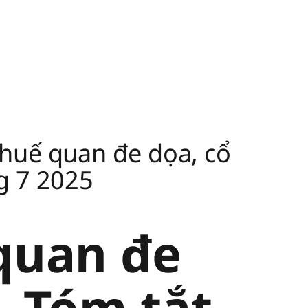
thuế quan đe dọa, cổ
g 7 2025
quan đe
| Tóm tắt