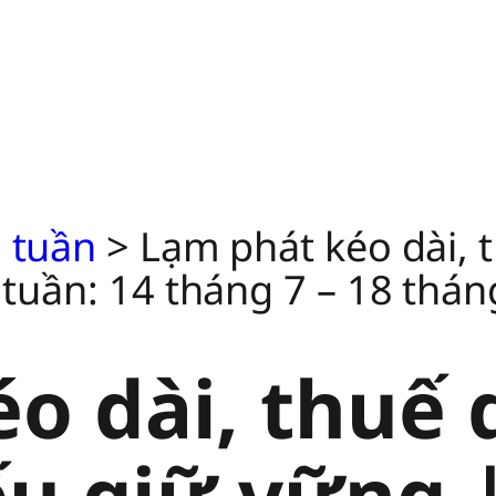
 tuần
>
Lạm phát kéo dài, 
 tuần: 14 tháng 7 – 18 thán
o dài, thuế 
ếu giữ vững 