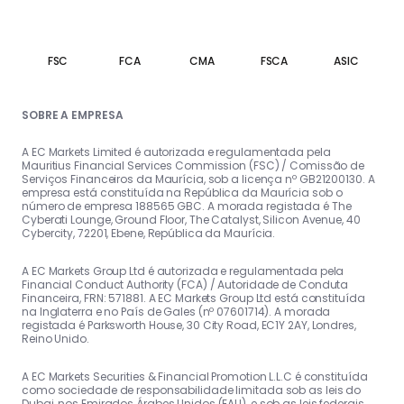
FSC
FCA
CMA
FSCA
ASIC
SOBRE A EMPRESA
A EC Markets Limited é autorizada e regulamentada pela
Mauritius Financial Services Commission (FSC) / Comissão de
Serviços Financeiros da Maurícia, sob a licença nº GB21200130. A
empresa está constituída na República da Maurícia sob o
número de empresa 188565 GBC. A morada registada é The
Cyberati Lounge, Ground Floor, The Catalyst, Silicon Avenue, 40
Cybercity, 72201, Ebene, República da Maurícia.
A EC Markets Group Ltd é autorizada e regulamentada pela
Financial Conduct Authority (FCA) / Autoridade de Conduta
Financeira, FRN: 571881. A EC Markets Group Ltd está constituída
na Inglaterra e no País de Gales (nº 07601714). A morada
registada é Parksworth House, 30 City Road, EC1Y 2AY, Londres,
Reino Unido.
A EC Markets Securities & Financial Promotion L.L.C é constituída
como sociedade de responsabilidade limitada sob as leis do
Dubai, nos Emirados Árabes Unidos (EAU), e sob as leis federais