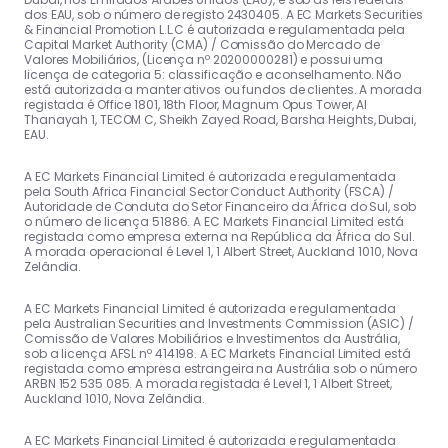
dos EAU, sob o número de registo 2430405. A EC Markets Securities
& Financial Promotion L.L.C é autorizada e regulamentada pela
Capital Market Authority (CMA) / Comissão do Mercado de
Valores Mobiliários, (Licença nº 20200000281) e possui uma
licença de categoria 5: classificação e aconselhamento. Não
está autorizada a manter ativos ou fundos de clientes. A morada
registada é Office 1801, 18th Floor, Magnum Opus Tower, Al
Thanayah 1, TECOM C, Sheikh Zayed Road, Barsha Heights, Dubai,
EAU.
A EC Markets Financial Limited é autorizada e regulamentada
pela South Africa Financial Sector Conduct Authority (FSCA) /
Autoridade de Conduta do Setor Financeiro da África do Sul, sob
o número de licença 51886. A EC Markets Financial Limited está
registada como empresa externa na República da África do Sul.
A morada operacional é Level 1, 1 Albert Street, Auckland 1010, Nova
Zelândia.
A EC Markets Financial Limited é autorizada e regulamentada
pela Australian Securities and Investments Commission (ASIC) /
Comissão de Valores Mobiliários e Investimentos da Austrália,
sob a licença AFSL nº 414198. A EC Markets Financial Limited está
registada como empresa estrangeira na Austrália sob o número
ARBN 152 535 085. A morada registada é Level 1, 1 Albert Street,
Auckland 1010, Nova Zelândia.
A EC Markets Financial Limited é autorizada e regulamentada