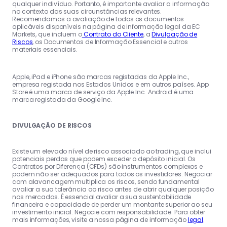
qualquer indivíduo. Portanto, é importante avaliar a informação
no contexto das suas circunstâncias relevantes.
Recomendamos a avaliação de todos os documentos
aplicáveis disponíveis na página de informação legal da EC
Markets, que incluem o
Contrato do Cliente
, a
Divulgação de
Riscos
, os Documentos de Informação Essencial e outros
materiais essenciais.
Apple, iPad e iPhone são marcas registadas da Apple Inc.,
empresa registada nos Estados Unidos e em outros países. App
Store é uma marca de serviço da Apple Inc. Android é uma
marca registada da Google Inc.
DIVULGAÇÃO DE RISCOS
Existe um elevado nível de risco associado ao trading, que inclui
potenciais perdas que podem exceder o depósito inicial. Os
Contratos por Diferença (CFDs) são instrumentos complexos e
podem não ser adequados para todos os investidores. Negociar
com alavancagem multiplica os riscos, sendo fundamental
avaliar a sua tolerância ao risco antes de abrir qualquer posição
nos mercados. É essencial avaliar a sua sustentabilidade
financeira e capacidade de perder um montante superior ao seu
investimento inicial. Negocie com responsabilidade. Para obter
mais informações, visite a nossa página de informação
legal
.