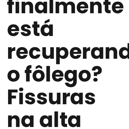
finalmente
está
recuperan
o fôlego?
Fissuras
na alta