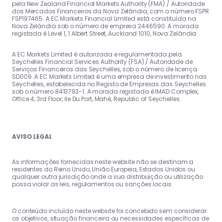
pela New Zealand Financial Markets Authority (FMA) / Autoridade
dos Mercados Financeiros da Nova Zelândia, com o número FSPR
FSP197465. A EC Markets Financial Limited está constituída na
Nova Zelândia sob o número de empresa 2446590. A morada
registada é Level 1, 1 Albert Street, Auckland 1010, Nova Zelândia.
A EC Markets Limited é autorizada e regulamentada pela
Seychelles Financial Services Authority (FSA) / Autoridade de
Serviços Financeiros das Seychelles, sob o número de licença
SD009. A EC Markets Limited é uma empresa de investimento nas
Seychelles, estabelecida no Registo de Empresas das Seychelles
sob o número 8413793-1. A morada registada é IMAD Complex,
Office 4, 3rd Floor, Ile Du Port, Mahé, Republic of Seychelles.
AVISO LEGAL
As informações fornecidas neste website não se destinam a
residentes do Reino Unido, União Europeia, Estados Unidos ou
qualquer outra jurisdição onde a sua distribuição ou utilização
possa violar as leis, regulamentos ou sanções locais.
O conteúdo incluído neste website foi concebido sem considerar
os objetivos, situação financeira ou necessidades específicas de