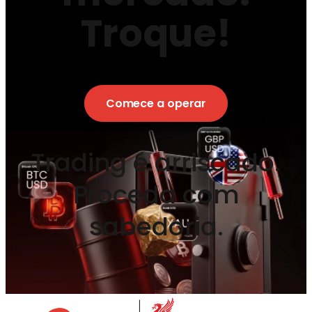
Troque!
Comece a operar
Trading é arriscado.
Proceda com
sabedoria.