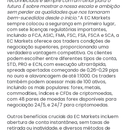
reconhecidos e sempre com um olhar para o
futuro. É sobre mostrar a nossa escala e ambição
sem perder as qualidades que nos tornaram
bem-sucedidos desde o início.”
A EC Markets
sempre colocou a segurança em primeiro lugar,
com sete licenças regulatórias importantes,
incluindo a FCA, ASIC, FMA, FSC, FSA, FSCA e SCA, a
EC Markets oferece aos traders condições de
negociação superiores, proporcionando uma
verdadeira vantagem competitiva. Os clientes
podem escolher entre diferentes tipos de conta,
STD, PRO e ECN, com execução ultrarrápida,
spreads apertados começando de 0,26–0,29 pips
no ouro e alavancagem de até 1:1000. Os traders
também podem acessar mais de 100 ativos,
incluindo os mais populares: forex, metais,
commodities, índices e CFDs de criptomoedas,
com 48 pares de moedas forex disponíveis para
negociação 24/5, e 24/7 para criptomoedas.
Outros benefícios cruciais da EC Markets incluem
abertura de conta instantânea, sem taxas de
retirada ou inatividade, e diversos métodos de