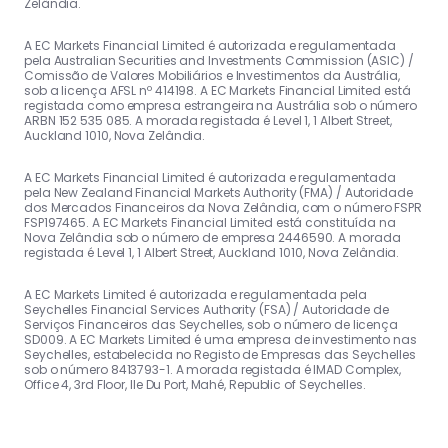
Zelândia.
A EC Markets Financial Limited é autorizada e regulamentada
pela Australian Securities and Investments Commission (ASIC) /
Comissão de Valores Mobiliários e Investimentos da Austrália,
sob a licença AFSL nº 414198. A EC Markets Financial Limited está
registada como empresa estrangeira na Austrália sob o número
ARBN 152 535 085. A morada registada é Level 1, 1 Albert Street,
Auckland 1010, Nova Zelândia.
A EC Markets Financial Limited é autorizada e regulamentada
pela New Zealand Financial Markets Authority (FMA) / Autoridade
dos Mercados Financeiros da Nova Zelândia, com o número FSPR
FSP197465. A EC Markets Financial Limited está constituída na
Nova Zelândia sob o número de empresa 2446590. A morada
registada é Level 1, 1 Albert Street, Auckland 1010, Nova Zelândia.
A EC Markets Limited é autorizada e regulamentada pela
Seychelles Financial Services Authority (FSA) / Autoridade de
Serviços Financeiros das Seychelles, sob o número de licença
SD009. A EC Markets Limited é uma empresa de investimento nas
Seychelles, estabelecida no Registo de Empresas das Seychelles
sob o número 8413793-1. A morada registada é IMAD Complex,
Office 4, 3rd Floor, Ile Du Port, Mahé, Republic of Seychelles.