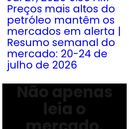
Preços mais altos do
petróleo mantêm os
mercados em alerta |
Resumo semanal do
mercado: 20-24 de
julho de 2026
Não apenas
leia o
mercado.