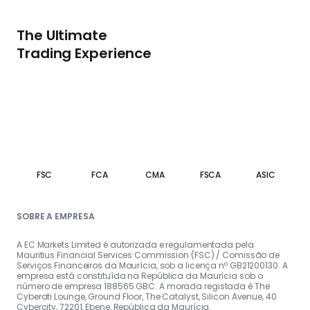
The Ultimate
Trading Experience
FSC
FCA
CMA
FSCA
ASIC
SOBRE A EMPRESA
A EC Markets Limited é autorizada e regulamentada pela
Mauritius Financial Services Commission (FSC) / Comissão de
Serviços Financeiros da Maurícia, sob a licença nº GB21200130. A
empresa está constituída na República da Maurícia sob o
número de empresa 188565 GBC. A morada registada é The
Cyberati Lounge, Ground Floor, The Catalyst, Silicon Avenue, 40
Cybercity, 72201, Ebene, República da Maurícia.