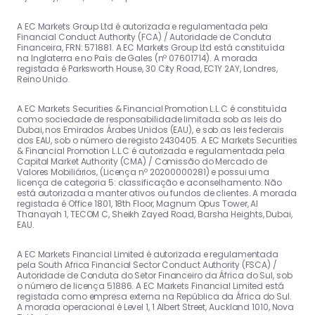
A EC Markets Group Ltd é autorizada e regulamentada pela
Financial Conduct Authority (FCA) / Autoridade de Conduta
Financeira, FRN: 571881. A EC Markets Group Ltd está constituída
na Inglaterra e no País de Gales (nº 07601714). A morada
registada é Parksworth House, 30 City Road, EC1Y 2AY, Londres,
Reino Unido.
A EC Markets Securities & Financial Promotion L.L.C é constituída
como sociedade de responsabilidade limitada sob as leis do
Dubai, nos Emirados Árabes Unidos (EAU), e sob as leis federais
dos EAU, sob o número de registo 2430405. A EC Markets Securities
& Financial Promotion L.L.C é autorizada e regulamentada pela
Capital Market Authority (CMA) / Comissão do Mercado de
Valores Mobiliários, (Licença nº 20200000281) e possui uma
licença de categoria 5: classificação e aconselhamento. Não
está autorizada a manter ativos ou fundos de clientes. A morada
registada é Office 1801, 18th Floor, Magnum Opus Tower, Al
Thanayah 1, TECOM C, Sheikh Zayed Road, Barsha Heights, Dubai,
EAU.
A EC Markets Financial Limited é autorizada e regulamentada
pela South Africa Financial Sector Conduct Authority (FSCA) /
Autoridade de Conduta do Setor Financeiro da África do Sul, sob
o número de licença 51886. A EC Markets Financial Limited está
registada como empresa externa na República da África do Sul.
A morada operacional é Level 1, 1 Albert Street, Auckland 1010, Nova