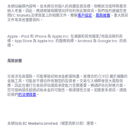
本網站編撰內容時，並未將任何個人的具體投資目標、財務狀況或特殊需求
納入考量。因此，務請根據相關情況評估利用此類資訊。我們強烈建議您查
閱EC Markets法律頁面上的相關文件，瞭解
客戶協定
、
風險披露
、重大資訊
文件等其他重要資料。
Apple、iPad 和 iPhone 為 Apple Inc. 在美國和其他國家/地區註冊的商
標。App Store 為 Apple Inc. 的服務商標。Android 為 Google Inc. 的商
標。
風險披露
交易涉及高風險，可能導致初始本金虧損殆盡。差價合約 (CFD) 屬於複雜的
金融工具，可能並不適合所有類型的投資者。交易引入槓桿會放大風險效
應，因此在進行交易前評估風險承受能力至關重要。務請評估在財務方面，
您可接納損失超過初始本金的可能性。敬請理性交易。如需更多資訊，請造
訪我們
的法律頁面
。
本網站由 EC Markets Limited（模里西斯分部）運營。