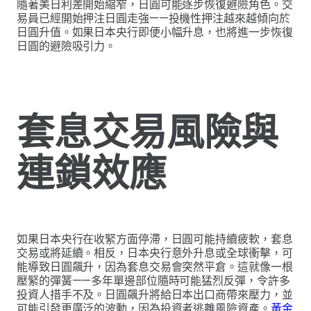
隨著美日利差開始縮窄，日圓可能逐步恢復避險角色。交
易員已經開始押注日圓走強——投機性押注越來越傾向於
日圓升值。如果日本央行即便小幅升息，也將進一步恢復
日圓的避險吸引力。
套息交易風險與
連鎖效應
如果日本央行在收緊方面停滯，日圓可能持續疲軟，套息
交易或將延續。相反，日本央行意外升息或全球衝擊，可
能導致日圓飆升，因為套息交易會突然平倉。這就像一根
壓緊的彈簧——多年單邊部位隨時可能猛烈反彈，令許多
投資人措手不及。日圓飆升將給日本出口商帶來壓力，並
可能引發更廣泛的波動，因為投資者逃離風險資產。
黃金