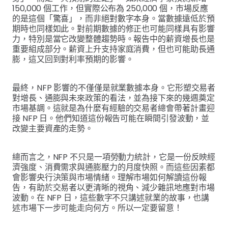
150,000 個工作，但實際公布為 250,000 個，市場反應
的是這個「驚喜」，而非絕對數字本身。當數據遠低於預
期時也同樣如此。對前期數據的修正也可能同樣具有影響
力，特別是當它改變整體趨勢時。報告中的薪資增長也是
重要組成部分。薪資上升支持家庭消費，但也可能助長通
膨，這又回到對利率預期的影響。
最終，NFP 影響的不僅僅是就業數據本身。它形塑交易者
對增長、通膨與未來政策的看法，並為接下來的幾週奠定
市場基調。這就是為什麼有經驗的交易者總會帶著計畫迎
接 NFP 日。他們知道這份報告可能在瞬間引發波動，並
改變主要資產的走勢。
總而言之，NFP 不只是一項勞動力統計，它是一份反映經
濟強度、消費需求與通膨壓力的月度快照。而這些因素都
會影響央行決策與市場情緒。理解市場如何解讀這份報
告，有助於交易者以更清晰的視角、減少雜訊地應對市場
波動。在 NFP 日，這些數字不只講述就業的故事，也講
述市場下一步可能走向何方。所以一定要留意！