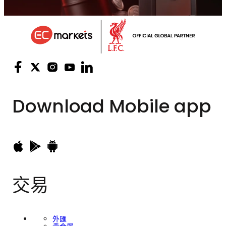
Download
Mobile app
交易
外匯