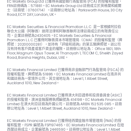
EC Markets Group Ltd 已獲得英國金融行為監管局 (FCA) 的授權和監管，
FRN註冊碼為：57188​​1。EC Markets Group Ltd 註冊成立於英格蘭和威爾
士（註冊號：07601714）。註冊辦公地址為：Parksworth House, 30 City
Road, EC1Y 2AY, London, UK。
EC Markets Securities & Financial Promotion L.L.C. 是一家根據阿拉伯
聯合大公國（阿聯酋）迪拜法律和阿聯酋聯邦法律註冊成立的有限責任公
司，企業註冊號為2430405。EC Markets Securities & Financial
Promotion L.L.C.已獲得阿聯酋資本市場管理局（CMA）的授權和監管（牌
照號：20200000281），並持有「評級和諮詢」的第五類牌照號。該公司
沒有持有客戶資產或客戶資金的權限。註冊辦公地址為： Office 1801, 18th
Floor, Magnum Opus Tower, Al Thanayah 1, TECOM C, Sheikh Zayed
Road, Barsha Heights, Dubai, UAE。
EC Markets Financial Limited 已獲得南非金融部門行為監管局 (FSCA) 的
授權和監管，牌照號為 51886。EC Markets Financial Limited 在南非共
和國註冊為一家境外公司。其交易地址為：Level 1, 1 Albert Street,
Auckland 1010, New Zealand。
EC Markets Financial Limited 已獲得澳大利亞證券和投資委員會 (ASIC)
的授權和監管，澳洲金融服務執照編號為 414198。EC Markets Financial
Limited 在澳大利亞註冊為外國公司，註冊號為 ARBN 152 535 085。註冊
辦公地址為：Level 1, 1 Albert Street, Auckland 1010, New Zealand。
EC Markets Financial Limited 已獲得紐西蘭金融市場管理局 (FMA) 的授
權和監管，FSPR 編號為 FSP197465。EC Markets Financial Limited 在紐
西蘭註冊成立，企業編號為 2446590。註冊辦公地址為：Level 1, 1 Albert