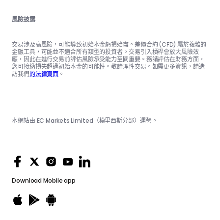
風險披露
交易涉及高風險，可能導致初始本金虧損殆盡。差價合約 (CFD) 屬於複雜的
金融工具，可能並不適合所有類型的投資者。交易引入槓桿會放大風險效
應，因此在進行交易前評估風險承受能力至關重要。務請評估在財務方面，
您可接納損失超過初始本金的可能性。敬請理性交易。如需更多資訊，請造
訪我們
的法律頁面
。
本網站由 EC Markets Limited（模里西斯分部）運營。
Download
Mobile app