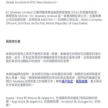
Street, Auckland 1010, New Zealand。
EC Markets Limited 已獲得塞席爾金融服務管理局 (FSA) 的授權和監管，
牌照號為 SD009。EC Markets Limited 是一家塞席爾投資公司，在塞席爾
公司註冊處註冊，註冊號為 8413793-1。註冊辦公地址為：IMAD Complex,
Office 4, 3rd Floor, Ile Du Port, Mahé, Republic of Seychelles.
風險預告書
本網站所提供之資訊不適用於英國、歐盟、美國或任何其他司法轄區的境內
居民，此外，針對此等資訊的傳播或使用可能違反當地法律、法規或招致制
裁的其他司法轄區中的居民，亦非相關資訊的受眾。
本網站編撰內容時，並未將任何個人的具體投資目標、財務狀況或特殊需求
納入考量。因此，務請根據相關情況評估利用此類資訊。我們強烈建議您查
閱EC Markets法律頁面上的相關文件，瞭解
客戶協定
、
風險披露
、重大資訊
文件等其他重要資料。
Apple、iPad 和 iPhone 為 Apple Inc. 在美國和其他國家/地區註冊的商
標。App Store 為 Apple Inc. 的服務商標。Android 為 Google Inc. 的商
標。