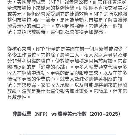
天，美國非農就業（NFP）報告會公布，而它往往會決定
全球市場接下來幾天的整體情緒。即使你不直接交易美股
或美元，你仍然會感受到它的連鎖效應。NFP 之所以能將
整個市場拉回同一節奏，是因為勞動力市場是了解實體經
濟最清晰的窗口之一。當招聘增強時，它傳遞出一個訊
號；當招聘放緩時，這個訊號會變得更加響亮。
從核心來看，NFP 衡量的是美國在前一個月新增或減少了
多少工作職位。它排除了農場工人、私人家庭雇員以及部
分非營利組織的職位，使數據更加穩定且易於解讀。它實
際捕捉到的是「消費的心跳」。更多人就業通常代表更多
收入在經濟中流動、更強的商品與服務需求，以及在許多
情況下更高的企業信心。就業人數減少則傳達相反的訊
號：需求疲弱、家庭收入承壓，以及可能即將到來的經濟
放緩。這就是為什麼這份報告如此重要。它簡單，但非常
具啟示性。
非農就業（NFP） vs 廣義美元指數（2010–2025）