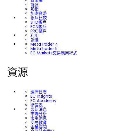
貴金屬
能源
股指
加密貨幣
帳戶比較
STD帳戶
ECN帳戶
PRO帳戶
利用
報價
MetaTrader 4
MetaTrader 5
EC Markets交易應用程式
資源
經濟日曆
EC Insights
EC Academy
術語表
最新消息
市場分析
市場消息
交易教育
企業要聞