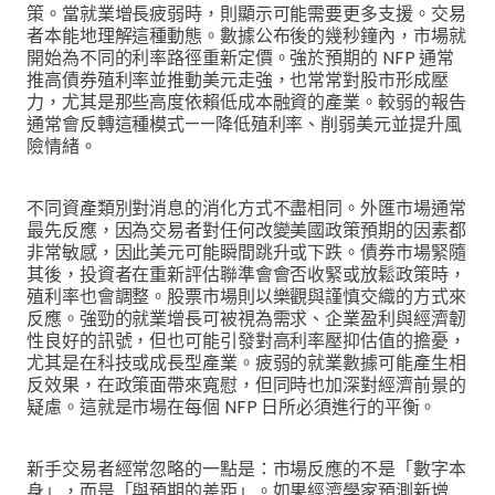
策。當就業增長疲弱時，則顯示可能需要更多支援。交易
者本能地理解這種動態。數據公布後的幾秒鐘內，市場就
開始為不同的利率路徑重新定價。強於預期的 NFP 通常
推高債券殖利率並推動美元走強，也常常對股市形成壓
力，尤其是那些高度依賴低成本融資的產業。較弱的報告
通常會反轉這種模式——降低殖利率、削弱美元並提升風
險情緒。
不同資產類別對消息的消化方式不盡相同。外匯市場通常
最先反應，因為交易者對任何改變美國政策預期的因素都
非常敏感，因此美元可能瞬間跳升或下跌。債券市場緊隨
其後，投資者在重新評估聯準會會否收緊或放鬆政策時，
殖利率也會調整。股票市場則以樂觀與謹慎交織的方式來
反應。強勁的就業增長可被視為需求、企業盈利與經濟韌
性良好的訊號，但也可能引發對高利率壓抑估值的擔憂，
尤其是在科技或成長型產業。疲弱的就業數據可能產生相
反效果，在政策面帶來寬慰，但同時也加深對經濟前景的
疑慮。這就是市場在每個 NFP 日所必須進行的平衡。
新手交易者經常忽略的一點是：市場反應的不是「數字本
身」，而是「與預期的差距」。如果經濟學家預測新增