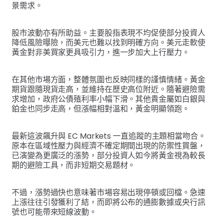
景需求。
股市波動亦有所助益。主要股指表現不均促使部分投資人
降低風險曝險，而美元也難以找到明確方向。美元走軟使
黃金對非美買家更具吸引力，進一步加大上行壓力。
在其他市場方面，整體氛圍也反映同樣的謹慎情緒。黃金
期貨跟隨現貨走高，並維持在歷史高位附近。隨著避險需
求增加，政府公債殖利率小幅下滑。其他貴金屬如白銀與
鉑金也同步走高，但漲幅相對溫和，黃金明顯領跑。
最新這波飆升與 EC Markets 一直追蹤的主題相當吻合。
原本在區域性壓力與經濟不確定期間出現的防禦性買盤，
已演變為更廣泛的漲勢，部分投資人如今將黃金視為較長
期的避險工具，而非短期交易題材。
不過，漲勢過快也意味著市場容易出現停頓或回檔。急速
上漲往往引發獲利了結，而即將公布的通膨數據或央行訊
號也可能帶來短線波動。