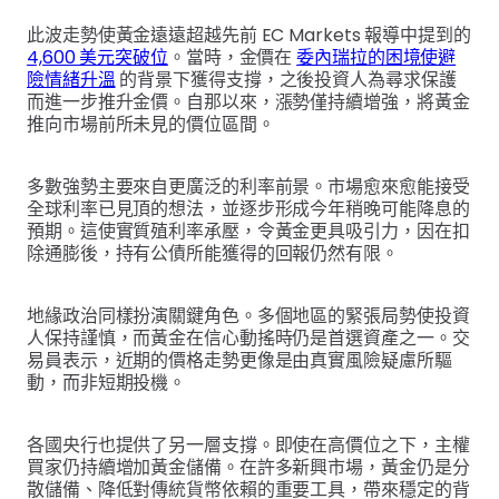
此波走勢使黃金遠遠超越先前 EC Markets 報導中提到的
4,600 美元突破位
。當時，金價在
委內瑞拉的困境使避
險情緒升溫
的背景下獲得支撐，之後投資人為尋求保護
而進一步推升金價。自那以來，漲勢僅持續增強，將黃金
推向市場前所未見的價位區間。
多數強勢主要來自更廣泛的利率前景。市場愈來愈能接受
全球利率已見頂的想法，並逐步形成今年稍晚可能降息的
預期。這使實質殖利率承壓，令黃金更具吸引力，因在扣
除通膨後，持有公債所能獲得的回報仍然有限。
地緣政治同樣扮演關鍵角色。多個地區的緊張局勢使投資
人保持謹慎，而黃金在信心動搖時仍是首選資產之一。交
易員表示，近期的價格走勢更像是由真實風險疑慮所驅
動，而非短期投機。
各國央行也提供了另一層支撐。即使在高價位之下，主權
買家仍持續增加黃金儲備。在許多新興市場，黃金仍是分
散儲備、降低對傳統貨幣依賴的重要工具，帶來穩定的背