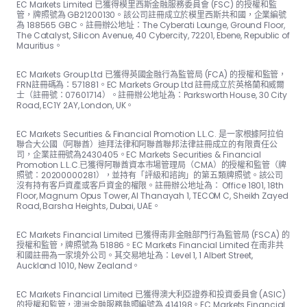
EC Markets Limited 已獲得模里西斯金融服務委員會 (FSC) 的授權和監
管，牌照號為 GB21200130。該公司註冊成立於模里西斯共和國，企業編號
為 188565 GBC。註冊辦公地址：The Cyber​​ati Lounge, Ground Floor,
The Catalyst, Silicon Avenue, 40 Cyber​​city, 72201, Ebene, Republic of
Mauritius。
EC Markets Group Ltd 已獲得英國金融行為監管局 (FCA) 的授權和監管，
FRN註冊碼為：57188​​1。EC Markets Group Ltd 註冊成立於英格蘭和威爾
士（註冊號：07601714）。註冊辦公地址為：Parksworth House, 30 City
Road, EC1Y 2AY, London, UK。
EC Markets Securities & Financial Promotion L.L.C. 是一家根據阿拉伯
聯合大公國（阿聯酋）迪拜法律和阿聯酋聯邦法律註冊成立的有限責任公
司，企業註冊號為2430405。EC Markets Securities & Financial
Promotion L.L.C.已獲得阿聯酋資本市場管理局（CMA）的授權和監管（牌
照號：20200000281），並持有「評級和諮詢」的第五類牌照號。該公司
沒有持有客戶資產或客戶資金的權限。註冊辦公地址為： Office 1801, 18th
Floor, Magnum Opus Tower, Al Thanayah 1, TECOM C, Sheikh Zayed
Road, Barsha Heights, Dubai, UAE。
EC Markets Financial Limited 已獲得南非金融部門行為監管局 (FSCA) 的
授權和監管，牌照號為 51886。EC Markets Financial Limited 在南非共
和國註冊為一家境外公司。其交易地址為：Level 1, 1 Albert Street,
Auckland 1010, New Zealand。
EC Markets Financial Limited 已獲得澳大利亞證券和投資委員會 (ASIC)
的授權和監管，澳洲金融服務執照編號為 414198。EC Markets Financial