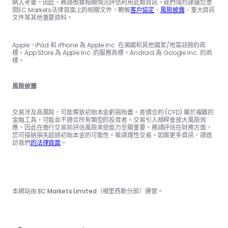
納入考量。因此，務請根據相關情況評估利用此類資訊。我們強烈建議您查
閱EC Markets法律頁面上的相關文件，瞭解
客戶協定
、
風險披露
、重大資訊
文件等其他重要資料。
Apple、iPad 和 iPhone 為 Apple Inc. 在美國和其他國家/地區註冊的商
標。App Store 為 Apple Inc. 的服務商標。Android 為 Google Inc. 的商
標。
風險披露
交易涉及高風險，可能導致初始本金虧損殆盡。差價合約 (CFD) 屬於複雜的
金融工具，可能並不適合所有類型的投資者。交易引入槓桿會放大風險效
應，因此在進行交易前評估風險承受能力至關重要。務請評估在財務方面，
您可接納損失超過初始本金的可能性。敬請理性交易。如需更多資訊，請造
訪我們
的法律頁面
。
本網站由 EC Markets Limited（模里西斯分部）運營。