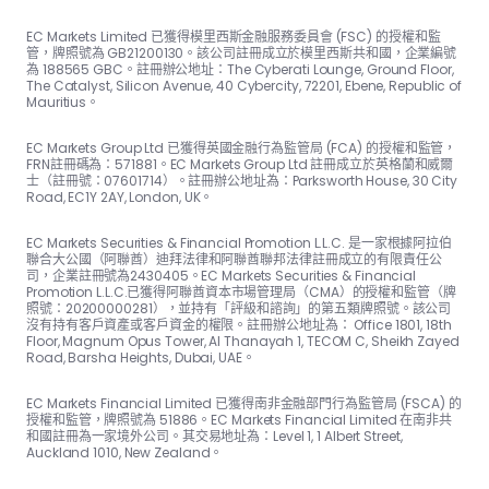
EC Markets Limited 已獲得模里西斯金融服務委員會 (FSC) 的授權和監
管，牌照號為 GB21200130。該公司註冊成立於模里西斯共和國，企業編號
為 188565 GBC。註冊辦公地址：The Cyber​​ati Lounge, Ground Floor,
The Catalyst, Silicon Avenue, 40 Cyber​​city, 72201, Ebene, Republic of
Mauritius。
EC Markets Group Ltd 已獲得英國金融行為監管局 (FCA) 的授權和監管，
FRN註冊碼為：57188​​1。EC Markets Group Ltd 註冊成立於英格蘭和威爾
士（註冊號：07601714）。註冊辦公地址為：Parksworth House, 30 City
Road, EC1Y 2AY, London, UK。
EC Markets Securities & Financial Promotion L.L.C. 是一家根據阿拉伯
聯合大公國（阿聯酋）迪拜法律和阿聯酋聯邦法律註冊成立的有限責任公
司，企業註冊號為2430405。EC Markets Securities & Financial
Promotion L.L.C.已獲得阿聯酋資本市場管理局（CMA）的授權和監管（牌
照號：20200000281），並持有「評級和諮詢」的第五類牌照號。該公司
沒有持有客戶資產或客戶資金的權限。註冊辦公地址為： Office 1801, 18th
Floor, Magnum Opus Tower, Al Thanayah 1, TECOM C, Sheikh Zayed
Road, Barsha Heights, Dubai, UAE。
EC Markets Financial Limited 已獲得南非金融部門行為監管局 (FSCA) 的
授權和監管，牌照號為 51886。EC Markets Financial Limited 在南非共
和國註冊為一家境外公司。其交易地址為：Level 1, 1 Albert Street,
Auckland 1010, New Zealand。