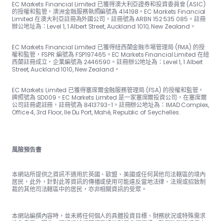
EC Markets Financial Limited 已獲得澳大利亞證券和投資委員會 (ASIC)
的授權和監管，澳洲金融服務執照編號為 414198。EC Markets Financial
Limited 在澳大利亞註冊為外國公司，註冊號為 ARBN 152 535 085。註冊
辦公地址為：Level 1, 1 Albert Street, Auckland 1010, New Zealand。
EC Markets Financial Limited 已獲得紐西蘭金融市場管理局 (FMA) 的授
權和監管，FSPR 編號為 FSP197465。EC Markets Financial Limited 在紐
西蘭註冊成立，企業編號為 2446590。註冊辦公地址為：Level 1, 1 Albert
Street, Auckland 1010, New Zealand。
EC Markets Limited 已獲得塞席爾金融服務管理局 (FSA) 的授權和監管，
牌照號為 SD009。EC Markets Limited 是一家塞席爾投資公司，在塞席爾
公司註冊處註冊，註冊號為 8413793-1。註冊辦公地址為：IMAD Complex,
Office 4, 3rd Floor, Ile Du Port, Mahé, Republic of Seychelles.
風險預告書
本網站所提供之資訊不適用於英國、歐盟、美國或任何其他司法轄區的境內
居民，此外，針對此等資訊的傳播或使用可能違反當地法律、法規或招致制
裁的其他司法轄區中的居民，亦非相關資訊的受眾。
本網站編撰內容時，並未將任何個人的具體投資目標、財務狀況或特殊需求