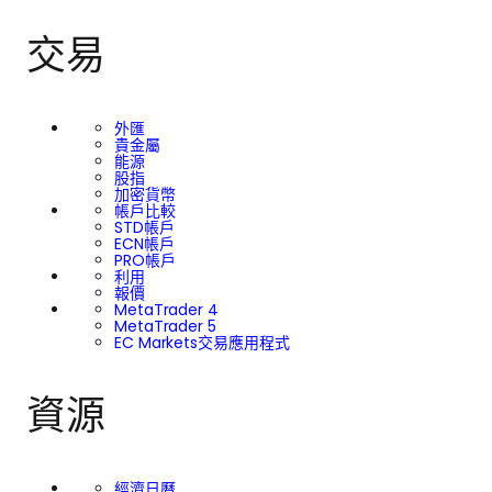
交易
外匯
貴金屬
能源
股指
加密貨幣
帳戶比較
STD帳戶
ECN帳戶
PRO帳戶
利用
報價
MetaTrader 4
MetaTrader 5
EC Markets交易應用程式
資源
經濟日曆