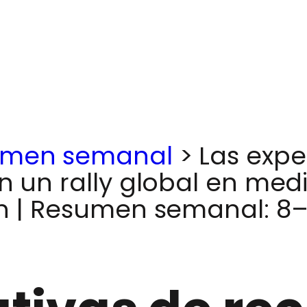
umen semanal
>
Las expe
n un rally global en med
ón | Resumen semanal: 8