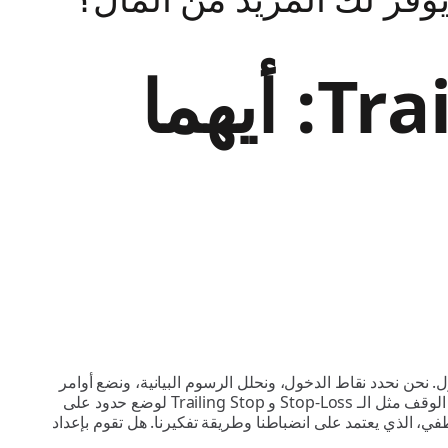
Stop-Loss مقابل Trailing Stop: أيهما
نحن نحدد نقاط الدخول، ونحلل الرسوم البيانية، ونضع أوامر
وقف الخسارة كما لو كنا نتحكم في النتيجة. في الواقع، يمكن للأدوات التقنية فقط التحكم في قراراتنا، وليس السوق نفسه! تم تصميم أوامر الوقف مثل الـ Stop-Loss و Trailing Stop لوضع حدود على
طفي، الذي يعتمد على انضباطنا وطريقة تفكيرنا. هل تقوم بإعداد