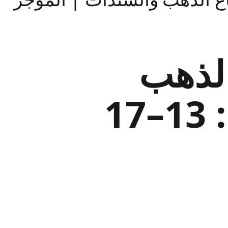
الذهب
والسندات | الموجز الأسبوعي: 13–17