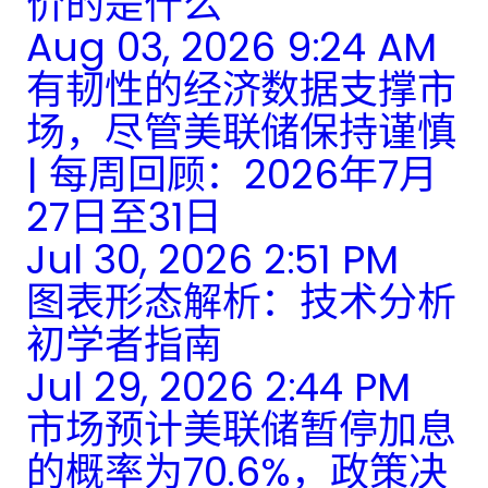
价的是什么
Aug 03, 2026 9:24 AM
有韧性的经济数据支撑市
场，尽管美联储保持谨慎
| 每周回顾：2026年7月
27日至31日
Jul 30, 2026 2:51 PM
图表形态解析：技术分析
初学者指南
Jul 29, 2026 2:44 PM
市场预计美联储暂停加息
的概率为70.6%，政策决