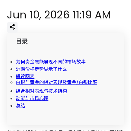
Jun 10, 2026 11:19 AM
目录
为何贵金属能展现不同的市场故事
近期价格走势显示了什么
解读图表
白银与黄金的相对表现及黄金/白银比率
结合相对表现与技术结构
动能与市场心理
总结