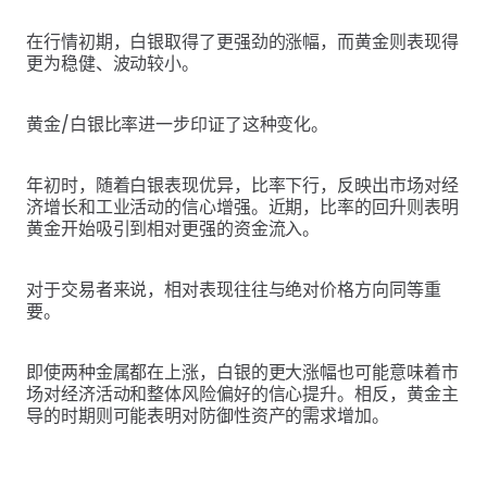
在行情初期，白银取得了更强劲的涨幅，而黄金则表现得
更为稳健、波动较小。
黄金/白银比率进一步印证了这种变化。
年初时，随着白银表现优异，比率下行，反映出市场对经
济增长和工业活动的信心增强。近期，比率的回升则表明
黄金开始吸引到相对更强的资金流入。
对于交易者来说，相对表现往往与绝对价格方向同等重
要。
即使两种金属都在上涨，白银的更大涨幅也可能意味着市
场对经济活动和整体风险偏好的信心提升。相反，黄金主
导的时期则可能表明对防御性资产的需求增加。