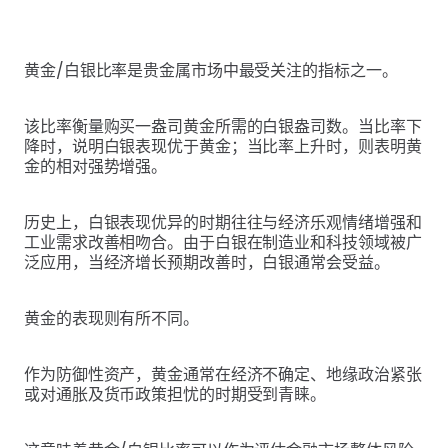
黄金/白银比率是贵金属市场中最受关注的指标之一。
该比率衡量购买一盎司黄金所需的白银盎司数。当比率下
降时，说明白银表现优于黄金；当比率上升时，则表明黄
金的相对强势增强。
历史上，白银表现优异的时期往往与经济乐观情绪增强和
工业需求改善相吻合。由于白银在制造业和科技领域被广
泛应用，当经济增长预期改善时，白银通常会受益。
黄金的表现则有所不同。
作为防御性资产，黄金通常在经济不确定、地缘政治紧张
或对通胀及货币政策担忧的时期受到青睐。