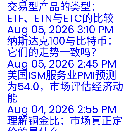
交易型产品的类型：
ETF、ETN与ETC的比较
Aug 05, 2026 3:10 PM
纳斯达克100与比特币：
它们的走势一致吗？
Aug 05, 2026 2:45 PM
美国ISM服务业PMI预测
为54.0，市场评估经济动
能
Aug 04, 2026 2:55 PM
理解铜金比：市场真正定