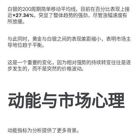
白银的200周期简单移动平均线，目前在百分比表现上接
近
+27.34%
，突显了整体趋势的强劲，尽管涨幅速度有
所放缓。
与此同时，黄金与白银之间的表现差距缩小，表明市场主
导地位趋于平衡。
这是一个重要的变化，因为相对强势的持续转变往往是逐
步发生的，而不是突然的价格波动。
动能与市场心理
动能指标为分析提供了更多背景。