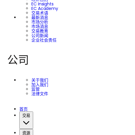
EC Insights
EC Academy
交易术语
最新消息
市场分析
市场消息
交易教育
公司新闻
企业社会责任
公司
关于我们
加入我们
监管
法律文件
首页
交易
资源