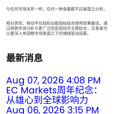
与任何市场关系一样，任何一种金属都不应被孤立分析。
相对表现、移动平均线和动能指标结合使用效果最佳。通
过将跨市场分析与更广泛的宏观经济主题结合，交易者可
以更深入地洞察市场表面之下的情绪驱动因素。
最新消息
Aug 07, 2026 4:08 PM
EC Markets周年纪念：
从雄心到全球影响力
Aug 06, 2026 3:15 PM