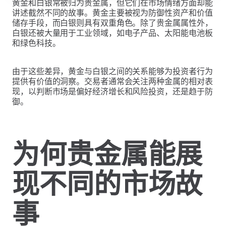
黄金和白银常被归为贵金属，但它们在市场情绪方面却能
讲述截然不同的故事。黄金主要被视为防御性资产和价值
储存手段，而白银则具有双重角色。除了贵金属属性外，
白银还被大量用于工业领域，如电子产品、太阳能电池板
和绿色科技。
由于这些差异，黄金与白银之间的关系能够为投资者行为
提供有价值的洞察。交易者通常会关注两种金属的相对表
现，以判断市场是偏好经济增长和风险投资，还是趋于防
御。
为何贵金属能展
现不同的市场故
事