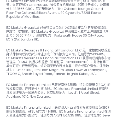
EC Markets Limited 已获得毛里求斯金融服务委员会 (FSC) 的授权和监
管，许可证号为 GB21200130。该公司在毛里求斯共和国注册成立，公司编
号为 188565 GBC。其注册地址为：The Cyber​​ati Lounge, Ground
Floor, The Catalyst, Silicon Avenue, 40 Cyber​​city, 72201, Ebene,
Republic of Mauritius。
EC Markets Group Ltd 已获得英国金融行为监管局 (FCA) 的授权和监管，
FRN号：57188​​1。EC Markets Group Ltd 在英格兰和威尔士注册成立（注
册号：07601714）。注册地址为：Parksworth House, 30 City Road,
EC1Y 2AY, London, UK。
EC Markets Securities & Financial Promotion L.L.C.是一家根据阿联酋迪
拜法律和阿联酋联邦法律注册成立的有限责任公司，注册号为2430405。
EC Markets Securities & Financial Promotion L.L.C.获得阿联酋资本市场
管理局（CMA）的授权和监管（许可证号：20200000281），并持有第五
类许可证：评级和咨询。该公司无权自行持有客户资产或客户资金。注册地
址为： Office 1801, 18th Floor, Magnum Opus Tower, Al Thanayah 1,
TECOM C, Sheikh Zayed Road, Barsha Heights, Dubai, UAE。
EC Markets Financial Limited 已获得南非金融部门行为监管局 (FSCA) 的
授权和监管，许可证号为 51886。EC Markets Financial Limited 在南非
共和国注册为一家境外公司。其交易地址为：Level 1, 1 Albert Street,
Auckland 1010, New Zealand。
EC Markets Financial Limited 已获得澳大利亚证券和投资委员会 (ASIC)
的授权和监管，AFSL 编号为 414198。EC Markets Financial Limited 在澳
大利亚注册为外国公司，注册号为 ARBN 152 535 085。注册地址为：Level