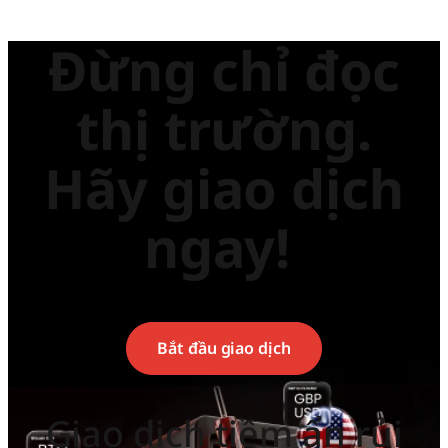
Đừng chỉ đọc
thị trường.
Hãy giao dịch
ngay!
Bắt đầu giao dịch
Giao dịch tiềm ẩn rủi