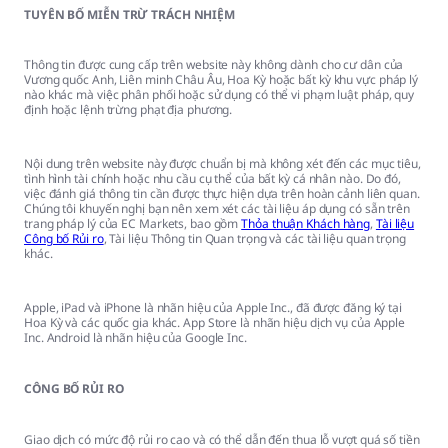
TUYÊN BỐ MIỄN TRỪ TRÁCH NHIỆM
Thông tin được cung cấp trên website này không dành cho cư dân của
Vương quốc Anh, Liên minh Châu Âu, Hoa Kỳ hoặc bất kỳ khu vực pháp lý
nào khác mà việc phân phối hoặc sử dụng có thể vi phạm luật pháp, quy
định hoặc lệnh trừng phạt địa phương.
Nội dung trên website này được chuẩn bị mà không xét đến các mục tiêu,
tình hình tài chính hoặc nhu cầu cụ thể của bất kỳ cá nhân nào. Do đó,
việc đánh giá thông tin cần được thực hiện dựa trên hoàn cảnh liên quan.
Chúng tôi khuyến nghị bạn nên xem xét các tài liệu áp dụng có sẵn trên
trang pháp lý của EC Markets, bao gồm
Thỏa thuận Khách hàng
,
Tài liệu
Công bố Rủi ro
, Tài liệu Thông tin Quan trọng và các tài liệu quan trọng
khác.
Apple, iPad và iPhone là nhãn hiệu của Apple Inc., đã được đăng ký tại
Hoa Kỳ và các quốc gia khác. App Store là nhãn hiệu dịch vụ của Apple
Inc. Android là nhãn hiệu của Google Inc.
CÔNG BỐ RỦI RO
Giao dịch có mức độ rủi ro cao và có thể dẫn đến thua lỗ vượt quá số tiền