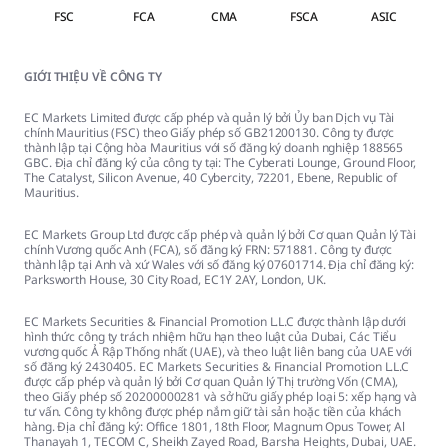
FSC
FCA
CMA
FSCA
ASIC
GIỚI THIỆU VỀ CÔNG TY
EC Markets Limited được cấp phép và quản lý bởi Ủy ban Dịch vụ Tài
chính Mauritius (FSC) theo Giấy phép số GB21200130. Công ty được
thành lập tại Cộng hòa Mauritius với số đăng ký doanh nghiệp 188565
GBC. Địa chỉ đăng ký của công ty tại: The Cyberati Lounge, Ground Floor,
The Catalyst, Silicon Avenue, 40 Cybercity, 72201, Ebene, Republic of
Mauritius.
EC Markets Group Ltd được cấp phép và quản lý bởi Cơ quan Quản lý Tài
chính Vương quốc Anh (FCA), số đăng ký FRN: 571881. Công ty được
thành lập tại Anh và xứ Wales với số đăng ký 07601714. Địa chỉ đăng ký:
Parksworth House, 30 City Road, EC1Y 2AY, London, UK.
EC Markets Securities & Financial Promotion L.L.C được thành lập dưới
hình thức công ty trách nhiệm hữu hạn theo luật của Dubai, Các Tiểu
vương quốc Ả Rập Thống nhất (UAE), và theo luật liên bang của UAE với
số đăng ký 2430405. EC Markets Securities & Financial Promotion L.L.C
được cấp phép và quản lý bởi Cơ quan Quản lý Thị trường Vốn (CMA),
theo Giấy phép số 20200000281 và sở hữu giấy phép loại 5: xếp hạng và
tư vấn. Công ty không được phép nắm giữ tài sản hoặc tiền của khách
hàng. Địa chỉ đăng ký: Office 1801, 18th Floor, Magnum Opus Tower, Al
Thanayah 1, TECOM C, Sheikh Zayed Road, Barsha Heights, Dubai, UAE.