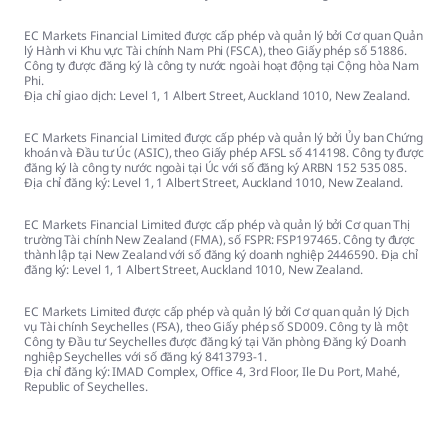
EC Markets Financial Limited được cấp phép và quản lý bởi Cơ quan Quản
lý Hành vi Khu vực Tài chính Nam Phi (FSCA), theo Giấy phép số 51886.
Công ty được đăng ký là công ty nước ngoài hoạt động tại Cộng hòa Nam
Phi.
Địa chỉ giao dịch: Level 1, 1 Albert Street, Auckland 1010, New Zealand.
EC Markets Financial Limited được cấp phép và quản lý bởi Ủy ban Chứng
khoán và Đầu tư Úc (ASIC), theo Giấy phép AFSL số 414198. Công ty được
đăng ký là công ty nước ngoài tại Úc với số đăng ký ARBN 152 535 085.
Địa chỉ đăng ký: Level 1, 1 Albert Street, Auckland 1010, New Zealand.
EC Markets Financial Limited được cấp phép và quản lý bởi Cơ quan Thị
trường Tài chính New Zealand (FMA), số FSPR: FSP197465. Công ty được
thành lập tại New Zealand với số đăng ký doanh nghiệp 2446590. Địa chỉ
đăng ký: Level 1, 1 Albert Street, Auckland 1010, New Zealand.
EC Markets Limited được cấp phép và quản lý bởi Cơ quan quản lý Dịch
vụ Tài chính Seychelles (FSA), theo Giấy phép số SD009. Công ty là một
Công ty Đầu tư Seychelles được đăng ký tại Văn phòng Đăng ký Doanh
nghiệp Seychelles với số đăng ký 8413793-1.
Địa chỉ đăng ký: IMAD Complex, Office 4, 3rd Floor, Ile Du Port, Mahé,
Republic of Seychelles.