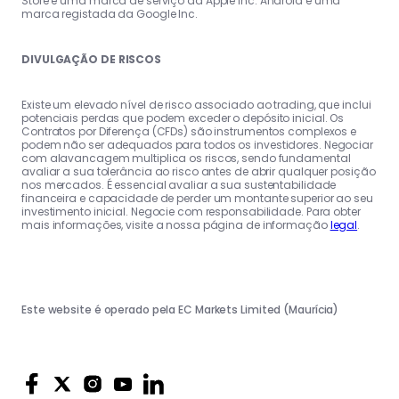
Store é uma marca de serviço da Apple Inc. Android é uma
marca registada da Google Inc.
DIVULGAÇÃO DE RISCOS
Existe um elevado nível de risco associado ao trading, que inclui
potenciais perdas que podem exceder o depósito inicial. Os
Contratos por Diferença (CFDs) são instrumentos complexos e
podem não ser adequados para todos os investidores. Negociar
com alavancagem multiplica os riscos, sendo fundamental
avaliar a sua tolerância ao risco antes de abrir qualquer posição
nos mercados. É essencial avaliar a sua sustentabilidade
financeira e capacidade de perder um montante superior ao seu
investimento inicial. Negocie com responsabilidade. Para obter
mais informações, visite a nossa página de informação
legal
.
Este website é operado pela EC Markets Limited (Maurícia)