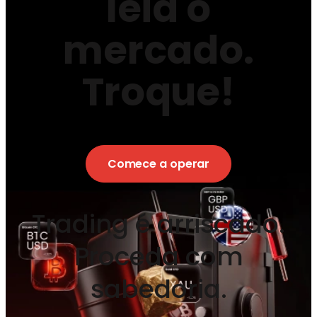
leia o
mercado.
Troque!
Comece a operar
Trading é arriscado.
Proceda com
sabedoria.