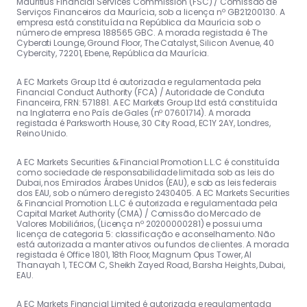
Mauritius Financial Services Commission (FSC) / Comissão de
Serviços Financeiros da Maurícia, sob a licença nº GB21200130. A
empresa está constituída na República da Maurícia sob o
número de empresa 188565 GBC. A morada registada é The
Cyberati Lounge, Ground Floor, The Catalyst, Silicon Avenue, 40
Cybercity, 72201, Ebene, República da Maurícia.
A EC Markets Group Ltd é autorizada e regulamentada pela
Financial Conduct Authority (FCA) / Autoridade de Conduta
Financeira, FRN: 571881. A EC Markets Group Ltd está constituída
na Inglaterra e no País de Gales (nº 07601714). A morada
registada é Parksworth House, 30 City Road, EC1Y 2AY, Londres,
Reino Unido.
A EC Markets Securities & Financial Promotion L.L.C é constituída
como sociedade de responsabilidade limitada sob as leis do
Dubai, nos Emirados Árabes Unidos (EAU), e sob as leis federais
dos EAU, sob o número de registo 2430405. A EC Markets Securities
& Financial Promotion L.L.C é autorizada e regulamentada pela
Capital Market Authority (CMA) / Comissão do Mercado de
Valores Mobiliários, (Licença nº 20200000281) e possui uma
licença de categoria 5: classificação e aconselhamento. Não
está autorizada a manter ativos ou fundos de clientes. A morada
registada é Office 1801, 18th Floor, Magnum Opus Tower, Al
Thanayah 1, TECOM C, Sheikh Zayed Road, Barsha Heights, Dubai,
EAU.
A EC Markets Financial Limited é autorizada e regulamentada