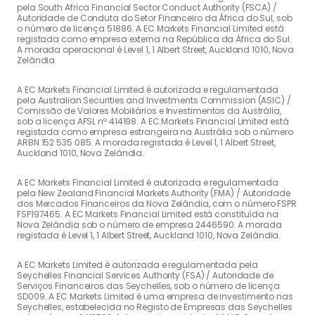
pela South Africa Financial Sector Conduct Authority (FSCA) /
Autoridade de Conduta do Setor Financeiro da África do Sul, sob
o número de licença 51886. A EC Markets Financial Limited está
registada como empresa externa na República da África do Sul.
A morada operacional é Level 1, 1 Albert Street, Auckland 1010, Nova
Zelândia.
A EC Markets Financial Limited é autorizada e regulamentada
pela Australian Securities and Investments Commission (ASIC) /
Comissão de Valores Mobiliários e Investimentos da Austrália,
sob a licença AFSL nº 414198. A EC Markets Financial Limited está
registada como empresa estrangeira na Austrália sob o número
ARBN 152 535 085. A morada registada é Level 1, 1 Albert Street,
Auckland 1010, Nova Zelândia.
A EC Markets Financial Limited é autorizada e regulamentada
pela New Zealand Financial Markets Authority (FMA) / Autoridade
dos Mercados Financeiros da Nova Zelândia, com o número FSPR
FSP197465. A EC Markets Financial Limited está constituída na
Nova Zelândia sob o número de empresa 2446590. A morada
registada é Level 1, 1 Albert Street, Auckland 1010, Nova Zelândia.
A EC Markets Limited é autorizada e regulamentada pela
Seychelles Financial Services Authority (FSA) / Autoridade de
Serviços Financeiros das Seychelles, sob o número de licença
SD009. A EC Markets Limited é uma empresa de investimento nas
Seychelles, estabelecida no Registo de Empresas das Seychelles