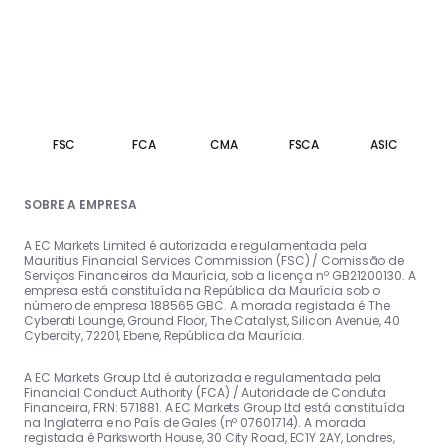
FSC
FCA
CMA
FSCA
ASIC
SOBRE A EMPRESA
A EC Markets Limited é autorizada e regulamentada pela
Mauritius Financial Services Commission (FSC) / Comissão de
Serviços Financeiros da Maurícia, sob a licença nº GB21200130. A
empresa está constituída na República da Maurícia sob o
número de empresa 188565 GBC. A morada registada é The
Cyberati Lounge, Ground Floor, The Catalyst, Silicon Avenue, 40
Cybercity, 72201, Ebene, República da Maurícia.
A EC Markets Group Ltd é autorizada e regulamentada pela
Financial Conduct Authority (FCA) / Autoridade de Conduta
Financeira, FRN: 571881. A EC Markets Group Ltd está constituída
na Inglaterra e no País de Gales (nº 07601714). A morada
registada é Parksworth House, 30 City Road, EC1Y 2AY, Londres,