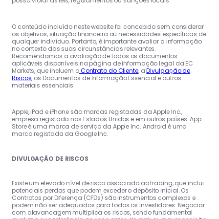
possa violar as leis, regulamentos ou sanções locais.
O conteúdo incluído neste website foi concebido sem considerar
os objetivos, situação financeira ou necessidades específicas de
qualquer indivíduo. Portanto, é importante avaliar a informação
no contexto das suas circunstâncias relevantes.
Recomendamos a avaliação de todos os documentos
aplicáveis disponíveis na página de informação legal da EC
Markets, que incluem o
Contrato do Cliente
, a
Divulgação de
Riscos
, os Documentos de Informação Essencial e outros
materiais essenciais.
Apple, iPad e iPhone são marcas registadas da Apple Inc.,
empresa registada nos Estados Unidos e em outros países. App
Store é uma marca de serviço da Apple Inc. Android é uma
marca registada da Google Inc.
DIVULGAÇÃO DE RISCOS
Existe um elevado nível de risco associado ao trading, que inclui
potenciais perdas que podem exceder o depósito inicial. Os
Contratos por Diferença (CFDs) são instrumentos complexos e
podem não ser adequados para todos os investidores. Negociar
com alavancagem multiplica os riscos, sendo fundamental