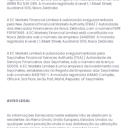
ARBN 152 535 085. A morada registada é Level 1, 1 Albert Street,
Auckland 1010, Nova Zelândia.
A EC Markets Financial Limited é autorizada e regulamentada
pela New Zealand Financial Markets Authority (FMA) / Autoridade
dos Mercados Financeiros da Nova Zelândia, com o número FSPR
FSP197465. A EC Markets Financial Limited está constituída na
Nova Zelândia sob o número de empresa 2446590. A morada
registada é Level 1, 1 Albert Street, Auckland 1010, Nova Zelândia.
A EC Markets Limited é autorizada e regulamentada pela
Seychelles Financial Services Authority (FSA) / Autoridade de
Serviços Financeiros das Seychelles, sob o número de licença
SD009. A EC Markets Limited é uma empresa de investimento nas
Seychelles, estabelecida no Registo de Empresas das Seychelles
sob o número 8413793-1. A morada registada é IMAD Complex,
Office 4, 3rd Floor, Ile Du Port, Mahé, Republic of Seychelles.
AVISO LEGAL
As informações fornecidas neste website não se destinam a
residentes do Reino Unido, União Europeia, Estados Unidos ou
qualquer outra jurisdição onde a sua distribuição ou utilização