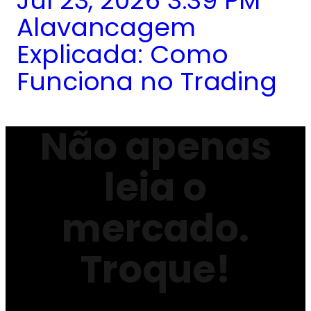
Jul 23, 2026 3:39 PM
Alavancagem
Explicada: Como
Funciona no Trading
Não apenas
leia o
mercado.
Troque!