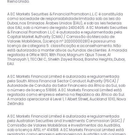
Reino Unido.
A EC Markets Securities & Financial Promotion L.L.C é constituída
como sociedade de responsabilidade limitada sob as leis do
Dubai, nos Emirados Árabes Unidos (EAU), e sob as leis federais
dos EAU, sob o número de registo 2430405. A EC Markets Securities
& Financial Promotion L.L.C é autorizada e regulamentada pela
Capital Market Authority (CMA) / Comissão do Mercado de
Valores Mobiliários, (Licença nº 20200000281) e possui uma
licença de categoria 5: classificação e aconselhamento. Não
está autorizada a manter ativos ou fundos de clientes. A morada
registada é Office 1801, 18th Floor, Magnum Opus Tower, Al
Thanayah 1, TECOM C, Sheikh Zayed Road, Barsha Heights, Dubai,
EAU.
A EC Markets Financial Limited é autorizada e regulamentada
pela South Africa Financial Sector Conduct Authority (FSCA) /
Autoridade de Conduta do Setor Financeiro da África do Sul, sob
o número de licença 51886. A EC Markets Financial Limited está
registada como empresa externa na República da África do Sul.
A morada operacional é Level 1, 1 Albert Street, Auckland 1010, Nova
Zelândia.
A EC Markets Financial Limited é autorizada e regulamentada
pela Australian Securities and Investments Commission (ASIC) /
Comissão de Valores Mobiliários e Investimentos da Austrália,
sob a licença AFSL nº 414198. A EC Markets Financial Limited está
registada como empresa estrangeira na Austrália sob o número