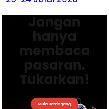
Jangan
hanya
membaca
pasaran.
Tukarkan!
Mula Berdagang