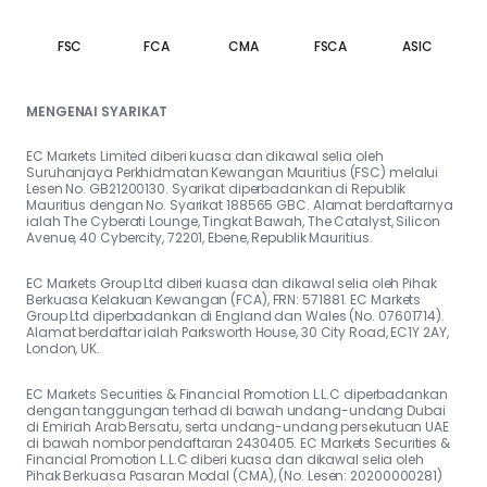
FSC
FCA
CMA
FSCA
ASIC
MENGENAI SYARIKAT
EC Markets Limited diberi kuasa dan dikawal selia oleh
Suruhanjaya Perkhidmatan Kewangan Mauritius (FSC) melalui
Lesen No. GB21200130. Syarikat diperbadankan di Republik
Mauritius dengan No. Syarikat 188565 GBC. Alamat berdaftarnya
ialah The Cyberati Lounge, Tingkat Bawah, The Catalyst, Silicon
Avenue, 40 Cybercity, 72201, Ebene, Republik Mauritius.
EC Markets Group Ltd diberi kuasa dan dikawal selia oleh Pihak
Berkuasa Kelakuan Kewangan (FCA), FRN: 571881. EC Markets
Group Ltd diperbadankan di England dan Wales (No. 07601714).
Alamat berdaftar ialah Parksworth House, 30 City Road, EC1Y 2AY,
London, UK.
EC Markets Securities & Financial Promotion L.L.C diperbadankan
dengan tanggungan terhad di bawah undang-undang Dubai
di Emiriah Arab Bersatu, serta undang-undang persekutuan UAE
di bawah nombor pendaftaran 2430405. EC Markets Securities &
Financial Promotion L.L.C diberi kuasa dan dikawal selia oleh
Pihak Berkuasa Pasaran Modal (CMA), (No. Lesen: 20200000281)