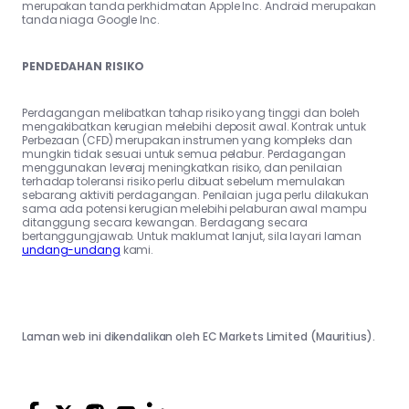
merupakan tanda perkhidmatan Apple Inc. Android merupakan
tanda niaga Google Inc.
PENDEDAHAN RISIKO
Perdagangan melibatkan tahap risiko yang tinggi dan boleh
mengakibatkan kerugian melebihi deposit awal. Kontrak untuk
Perbezaan (CFD) merupakan instrumen yang kompleks dan
mungkin tidak sesuai untuk semua pelabur. Perdagangan
menggunakan leveraj meningkatkan risiko, dan penilaian
terhadap toleransi risiko perlu dibuat sebelum memulakan
sebarang aktiviti perdagangan. Penilaian juga perlu dilakukan
sama ada potensi kerugian melebihi pelaburan awal mampu
ditanggung secara kewangan. Berdagang secara
bertanggungjawab. Untuk maklumat lanjut, sila layari laman
undang-undang
kami.
Laman web ini dikendalikan oleh EC Markets Limited (Mauritius).