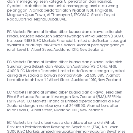
dan memegang lesen kategori 5: penarafan dan nasihat.
Syarikat tidak diberi kuasa untuk memegang aset atau wang
pelanggan. Alamat berdaftar ialah Pejabat 1801, Tingkat 18,
Magnum Opus Tower, Al Thanayah 1, TECOM C, Sheikh Zayed
Road, Barsha Heights, Dubai, UAE.
EC Markets Financial Limited diberi kuasa dan dikawal selia oleh
Pihak Berkuasa Kelakuan Sektor Kewangan Afrika Selatan (FSCA),
No. Lesen 51886. EC Markets Financial Limited didaftarkan sebagai
syarikat luar di Republik Afrika Selatan. Alamat perdagangannya
ialah Level 1, 1 Albert Street, Auckland 1010, New Zealand.
EC Markets Financial Limited diberi kuasa dan dikawal selia oleh
Suruhanjaya Sekuriti dan Pelaburan Australia (ASIC), No. AFSL
414198. EC Markets Financial Limited didaftarkan sebagai syarikat
asing di Australia di bawah nombor ARBN 152 535 085. Alamat
berdaftar ialah Level 1, 1 Albert Street, Auckland 1010, New Zealand.
EC Markets Financial Limited diberi kuasa dan dikawal selia oleh
Pihak Berkuasa Pasaran Kewangan New Zealand (FMA), FSPR No.
FSP197465. EC Markets Financial Limited diperbadankan di New
Zealand dengan nombor syarikat 2446590. Alamat berdaftar
ialah Level 1, 1 Albert Street, Auckland 1010, New Zealand.
EC Markets Limited diberi kuasa dan dikawal selia oleh Pihak
Berkuasa Perkhidmatan Kewangan Seychelles (FSA), No. Lesen
SD009. EC Markets Limited merupakan Firma Pelaburan Seychelles