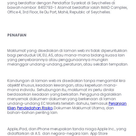
yang berdaftar dengan Pendaftar Syarikat di Seychelles di
bawah nombor: 8413793-1. Alamat berdaftar ialah IMAD Complex,
Office 4, 3rd Floor, Ile Du Port, Mahé, Republic of Seychelles.
PENAFIAN
Maklumat yang disediakan di laman web ini tidak diperuntukkan
bagi penduduk UK, EU, AS, atau mana-mana bidang kuasa lain
yang penyebarannya atau penggunaannya mungkin
melanggar undang-undang, peraturan, atau sekatan tempatan.
Kandungan di laman web ini disediakan tanpa mengambil kira
objektif khusus, keadaan kewangan, atau keperluan mana-
mana individu. Sehubungan itu, maklumat ini perlu dinilai
berdasarkan keadaan yang berkaitan. Pengguna digalakkan
menyemak dokumen-dokumen yang berkenaan di laman
undang-undang EC Markets terlebih dahulu, termasuk
Perjanjian
Klien
,
Pendedahan Risiko
, Dokumen Maklumat Utama, dan
bahan-bahan penting lain.
Apple, iPad, dan iPhone merupakan tanda niaga Apple Inc., yang
didaftarkan di A.S. dan negara-negara lain. App Store