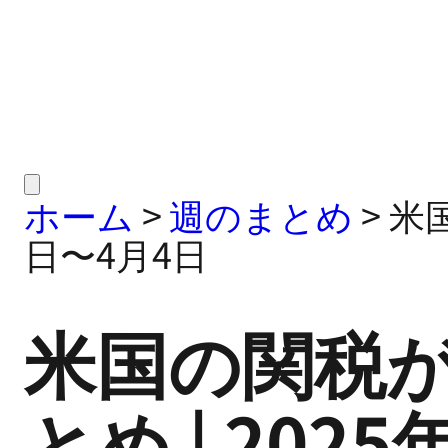
ホーム
>
週のまとめ
>
米国
日〜4月4日
米国の関税が
とめ | 202