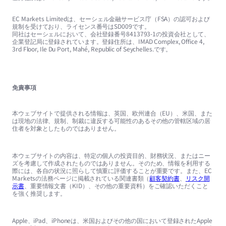
EC Markets Limitedは、セーシェル金融サービス庁（FSA）の認可および
規制を受けており、ライセンス番号はSD009です。
同社はセーシェルにおいて、会社登録番号8413793-1の投資会社として、
企業登記局に登録されています。登録住所は、IMAD Complex, Office 4,
3rd Floor, Ile Du Port, Mahé, Republic of Seychelles.です。
免責事項
本ウェブサイトで提供される情報は、英国、欧州連合（EU）、米国、また
は現地の法律、規制、制裁に違反する可能性のあるその他の管轄区域の居
住者を対象としたものではありません。
本ウェブサイトの内容は、特定の個人の投資目的、財務状況、またはニー
ズを考慮して作成されたものではありません。そのため、情報を利用する
際には、各自の状況に照らして慎重に評価することが重要です。また、EC
Marketsの法務ページに掲載されている関連書類（
顧客契約書
、
リスク開
示書
、重要情報文書（KID）、その他の重要資料）をご確認いただくこと
を強く推奨します。
Apple、iPad、iPhoneは、米国およびその他の国において登録されたApple