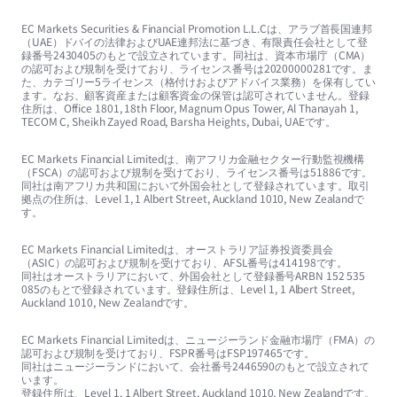
EC Markets Securities & Financial Promotion L.L.Cは、アラブ首長国連邦
（UAE）ドバイの法律およびUAE連邦法に基づき、有限責任会社として登
録番号2430405のもとで設立されています。同社は、資本市場庁（CMA）
の認可および規制を受けており、ライセンス番号は20200000281です。ま
た、カテゴリー5ライセンス（格付けおよびアドバイス業務）を保有してい
ます。なお、顧客資産または顧客資金の保管は認可されていません。登録
住所は、Office 1801, 18th Floor, Magnum Opus Tower, Al Thanayah 1,
TECOM C, Sheikh Zayed Road, Barsha Heights, Dubai, UAEです。
EC Markets Financial Limitedは、南アフリカ金融セクター行動監視機構
（FSCA）の認可および規制を受けており、ライセンス番号は51886です。
同社は南アフリカ共和国において外国会社として登録されています。取引
拠点の住所は、Level 1, 1 Albert Street, Auckland 1010, New Zealandで
す。
EC Markets Financial Limitedは、オーストラリア証券投資委員会
（ASIC）の認可および規制を受けており、AFSL番号は414198です。
同社はオーストラリアにおいて、外国会社として登録番号ARBN 152 535
085のもとで登録されています。登録住所は、Level 1, 1 Albert Street,
Auckland 1010, New Zealandです。
EC Markets Financial Limitedは、ニュージーランド金融市場庁（FMA）の
認可および規制を受けており、FSPR番号はFSP197465です。
同社はニュージーランドにおいて、会社番号2446590のもとで設立されて
います。
登録住所は、Level 1, 1 Albert Street, Auckland 1010, New Zealandです。