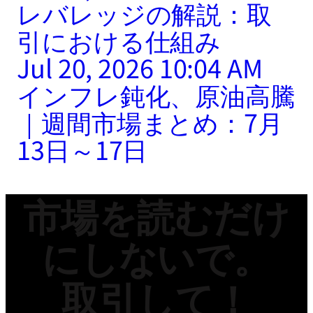
レバレッジの解説：取
引における仕組み
Jul 20, 2026 10:04 AM
インフレ鈍化、原油高騰
｜週間市場まとめ：7月
13日～17日
市場を読むだけ
にしないで。
取引して！