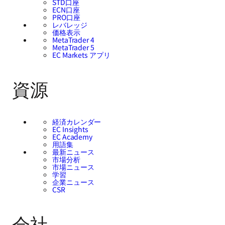
STD口座
ECN口座
PRO口座
レバレッジ
価格表示
MetaTrader 4
MetaTrader 5
EC Markets アプリ
資源
経済カレンダー
EC Insights
EC Academy
用語集
最新ニュース
市場分析
市場ニュース
学習
企業ニュース
CSR
会社