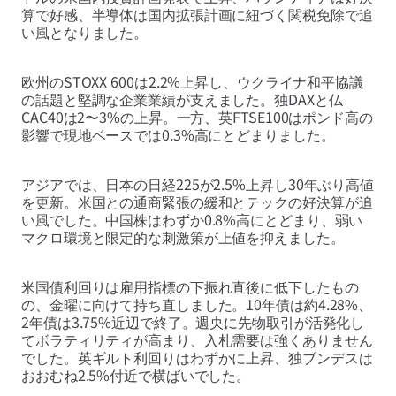
算で好感、半導体は国内拡張計画に紐づく関税免除で追
い風となりました。
欧州のSTOXX 600は2.2%上昇し、ウクライナ和平協議
の話題と堅調な企業業績が支えました。独DAXと仏
CAC40は2〜3%の上昇。一方、英FTSE100はポンド高の
影響で現地ベースでは0.3%高にとどまりました。
アジアでは、日本の日経225が2.5%上昇し30年ぶり高値
を更新。米国との通商緊張の緩和とテックの好決算が追
い風でした。中国株はわずか0.8%高にとどまり、弱い
マクロ環境と限定的な刺激策が上値を抑えました。
米国債利回りは雇用指標の下振れ直後に低下したもの
の、金曜に向けて持ち直しました。10年債は約4.28%、
2年債は3.75%近辺で終了。週央に先物取引が活発化し
てボラティリティが高まり、入札需要は強くありません
でした。英ギルト利回りはわずかに上昇、独ブンデスは
おおむね2.5%付近で横ばいでした。