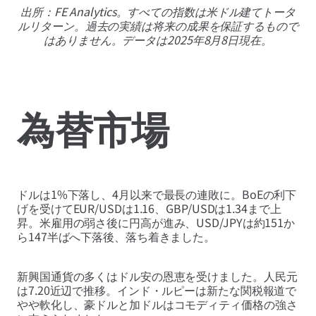
出所：FE Analytics。すべての指数は米ドル建てトータ
ルリターン。過去の実績は将来の成果を保証するもので
はありません。データは2025年8月8日現在。
為替市場
ドルは1%下落し、4月以来で最長の連敗に。BoEの利下
げを受けてEUR/USDは1.16、GBP/USDは1.34まで上
昇。米雇用の弱さ後に円高が進み、USD/JPYは約151か
ら147半ばへ下落後、落ち着きました。
新興国通貨の多くはドル安の恩恵を受けました。人民元
は7.20近辺で推移。インド・ルピーは新たな関税報道で
やや軟化し、豪ドルと加ドルはコモディティ価格の強さ