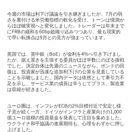
今週の市場は利下げ議論を引き継ぎましたが、7月の弱
さを裏付ける米労働指標の軟化を受け、トーンは憶測か
らほぼ確実視へと変化しました。トレーダーは年末まで
にFRBの緩和を60bp超織り込みつつあり、最も現実的
で早い転換点は9月との見方が強まっています。
英国では、英中銀（BoE）が金利を4%へ引き下げまし
たが、据え置きを主張する委員がほぼ半数にのぼる接戦
でした。決定自体は先週のニュースながら、ポンドの回
復は、投資家が迅速な追加利下げの公算を見直している
ことを示唆しました。国内データは依然として牽引力不
足を示し、サービス業の成長は辛うじてプラス、製造業
は収縮が続きました。
ユーロ圏は、インフレがECBの2%目標付近で安定し様
子見が続く一方、ドイツがインフラと産業向けの1,000
億ユーロ規模の投資基金を発表して注目を集めました。
ウクライナ和平協議の進展期待も、心理をわずかに押し
上げました。