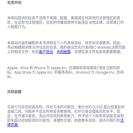
免责声明
本网站提供的信息不适用于英国、欧盟、美国或任何其他司法管辖区的居
民，在这些司法管辖区，信息的传播或使用可能违反当地法律、法规或已列
入制裁行为。
本网站内容的编制并未考虑特定个人的具体目标、财务状况或需求。因此，
务必根据相关情况评估这些信息。强烈建议您先行查阅EC Markets法律页面
上的相关文件，包括
客户协议
、
风险披露
、关键信息文件及其他重要数据。
Apple、iPad 和 iPhone 为 Apple Inc. 在美国和其他国家/地区注册的商
标。App Store 为 Apple Inc. 的服务商标。Android 为 Google Inc. 的商
标。
风险披露
交易行为存在较高风险，存在亏本的可能性。差价合约 (CFD) 是比较复杂的
金融工具，可能并不适合所有投资者使用。杠杆交易会提高风险水平，因
此，在开展交易前，务必评估风险承受能力，并评估个人财务现状能否接受
损失超过初始投资的可能性。请理性交易。如欲更多信息，请访问我们的
法
律页面
。