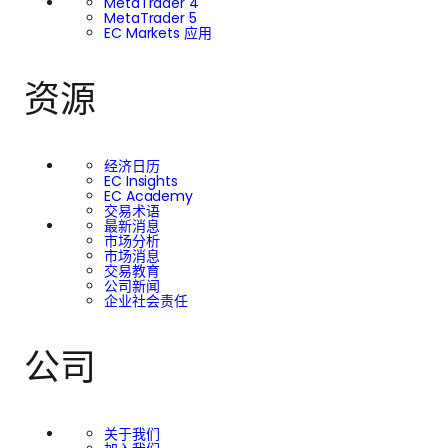
MetaTrader 4
MetaTrader 5
EC Markets 应用
资源
经济日历
EC Insights
EC Academy
交易术语
最新消息
市场分析
市场消息
交易教育
公司新闻
企业社会责任
公司
关于我们