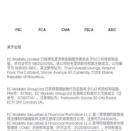
FSC
FCA
CMA
FSCA
ASIC
关于公司
EC Markets Limited 已获得毛里求斯金融服务委员会 (FSC) 的授权和监
管，许可证号为 GB21200130。该公司在毛里求斯共和国注册成立，公司编
号为 188565 GBC。其注册地址为：The Cyber​​ati Lounge, Ground
Floor, The Catalyst, Silicon Avenue, 40 Cyber​​city, 72201, Ebene,
Republic of Mauritius。
EC Markets Group Ltd 已获得英国金融行为监管局 (FCA) 的授权和监管，
FRN号：57188​​1。EC Markets Group Ltd 在英格兰和威尔士注册成立（注
册号：07601714）。注册地址为：Parksworth House, 30 City Road,
EC1Y 2AY, London, UK。
EC Markets Securities & Financial Promotion L.L.C.是一家根据阿联酋迪
拜法律和阿联酋联邦法律注册成立的有限责任公司，注册号为2430405。
EC Markets Securities & Financial Promotion L.L.C.获得阿联酋资本市场
管理局（CMA）的授权和监管（许可证号：20200000281），并持有第五