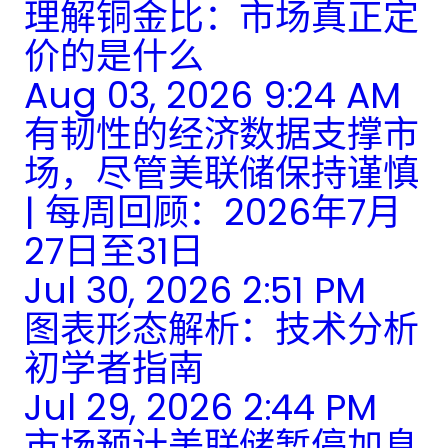
理解铜金比：市场真正定
价的是什么
Aug 03, 2026 9:24 AM
有韧性的经济数据支撑市
场，尽管美联储保持谨慎
| 每周回顾：2026年7月
27日至31日
Jul 30, 2026 2:51 PM
图表形态解析：技术分析
初学者指南
Jul 29, 2026 2:44 PM
市场预计美联储暂停加息