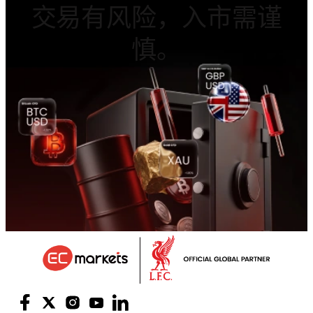
交易有风险，入市需谨
慎。