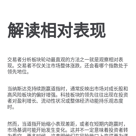
解读相对表现
交易者分析板块轮动最直观的方法之一就是观察相对表
现。交易者不仅关注市场整体涨跌，还会看哪个指数处于
领先地位。
当纳斯达克持续跑赢道指时，通常反映出市场对成长股和
高风险板块的偏好增强。科技板块的领先往往出现在投资
者对盈利增长、流动性状况或整体经济动能持乐观态度
时。
然而，当道指开始缩小表现差距，或者在短期内跑赢时，
市场基调可能开始发生变化。这并不一定意味着投资者转