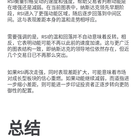
RSI衡量价格变动的速度和强度，帮助交易者判断动能是
在增强还是减弱。在当前图表中，纳斯达克领先早期阶
段，RSI进入了更强动能区域，随后逐步回落到中间区
间。这与表现差距本身的温和走势相呼应。
需要强调的是，RSI的温和回落并不自动意味着反转。相
反，它表明动能可能不再以此前的速度加速。这与更广泛
的图表结构一致，即纳斯达克的领导地位依然存在，但近
几个交易日已不再那么突出。
如果RSI再次走强，同时表现差距扩大，可能意味着市场
对成长型板块的信心重燃。如果动能继续减弱，而道指进
一步缩小差距，则可能进一步印证投资者正逐步转向更防
御性的配置。
总结