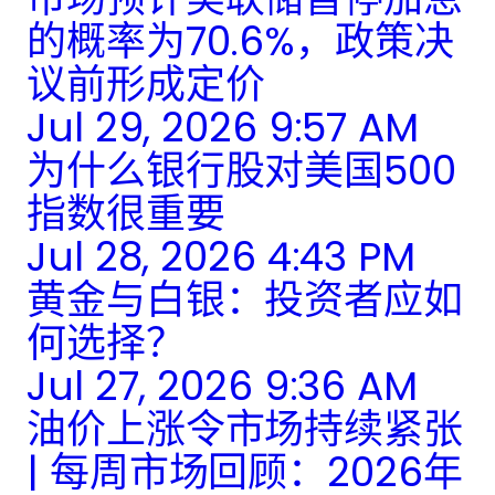
的概率为70.6%，政策决
议前形成定价
Jul 29, 2026 9:57 AM
为什么银行股对美国500
指数很重要
Jul 28, 2026 4:43 PM
黄金与白银：投资者应如
何选择？
Jul 27, 2026 9:36 AM
油价上涨令市场持续紧张
| 每周市场回顾：2026年