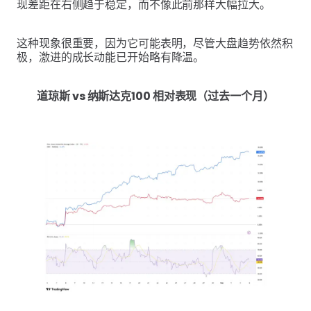
现差距在右侧趋于稳定，而不像此前那样大幅拉大。
这种现象很重要，因为它可能表明，尽管大盘趋势依然积
极，激进的成长动能已开始略有降温。
道琼斯 vs 纳斯达克100 相对表现（过去一个月）