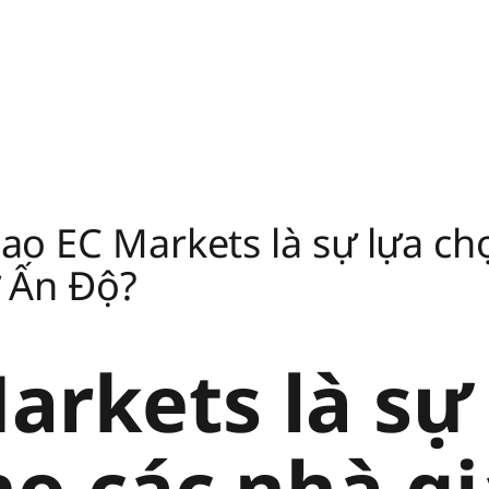
sao EC Markets là sự lựa c
ở Ấn Độ?
Markets là sự
o các nhà gi