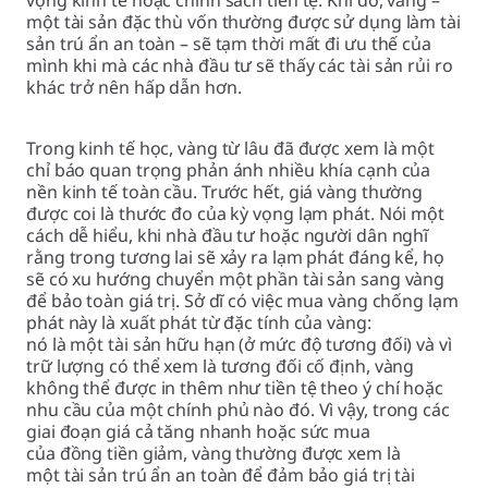
một tài sản đặc thù vốn thường được sử dụng làm tài
sản trú ẩn an toàn – sẽ tạm thời mất đi ưu thế của
mình khi mà các nhà đầu tư sẽ thấy các tài sản rủi ro
khác trở nên hấp dẫn hơn.
Trong kinh tế học, vàng từ lâu đã được xem là một
chỉ báo quan trọng phản ánh nhiều khía cạnh của
nền kinh tế toàn cầu. Trước hết, giá vàng thường
được coi là thước đo của kỳ vọng lạm phát. Nói một
cách dễ hiểu, khi nhà đầu tư hoặc người dân nghĩ
rằng trong tương lai sẽ xảy ra lạm phát đáng kể, họ
sẽ có xu hướng chuyển một phần tài sản sang vàng
để bảo toàn giá trị. Sở dĩ có việc mua vàng chống lạm
phát này là xuất phát từ đặc tính của vàng:
nó là một tài sản hữu hạn (ở mức độ tương đối) và vì
trữ lượng có thể xem là tương đối cố định, vàng
không thể được in thêm như tiền tệ theo ý chí hoặc
nhu cầu của một chính phủ nào đó. Vì vậy, trong các
giai đoạn giá cả tăng nhanh hoặc sức mua
của đồng tiền giảm, vàng thường được xem là
một tài sản trú ẩn an toàn để đảm bảo giá trị tài