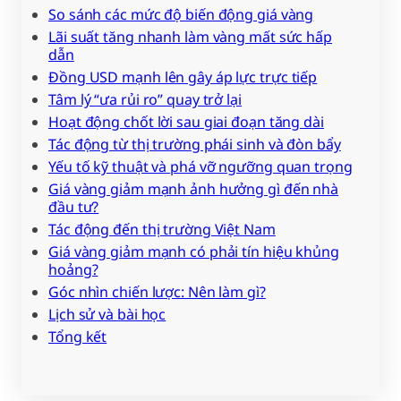
So sánh các mức độ biến động giá vàng
Lãi suất tăng nhanh làm vàng mất sức hấp
dẫn
Đồng USD mạnh lên gây áp lực trực tiếp
Tâm lý “ưa rủi ro” quay trở lại
Hoạt động chốt lời sau giai đoạn tăng dài
Tác động từ thị trường phái sinh và đòn bẩy
Yếu tố kỹ thuật và phá vỡ ngưỡng quan trọng
Giá vàng giảm mạnh ảnh hưởng gì đến nhà
đầu tư?
Tác động đến thị trường Việt Nam
Giá vàng giảm mạnh có phải tín hiệu khủng
hoảng?
Góc nhìn chiến lược: Nên làm gì?
Lịch sử và bài học
Tổng kết