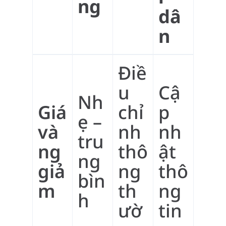
ng
dâ
n
Điề
u
Cậ
Nh
Giá
chỉ
p
ẹ –
và
nh
nh
tru
ng
thô
ật
ng
giả
ng
thô
bìn
m
th
ng
h
ườ
tin