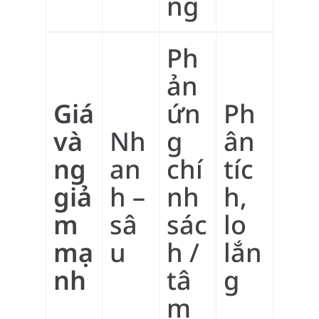
ng
Ph
ản
Giá
ứn
Ph
và
Nh
g
ân
ng
an
chí
tíc
giả
h –
nh
h,
m
sâ
sác
lo
mạ
u
h /
lắn
nh
tâ
g
m