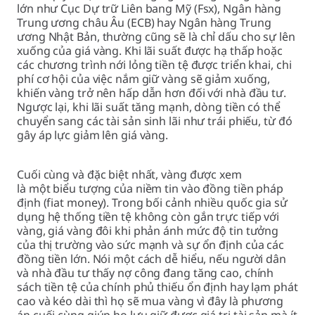
lớn như Cục Dự trữ Liên bang Mỹ (Fsx), Ngân hàng
Trung ương châu Âu (ECB) hay Ngân hàng Trung
ương Nhật Bản, thường cũng sẽ là chỉ dấu cho sự lên
xuống của giá vàng. Khi lãi suất được hạ thấp hoặc
các chương trình nới lỏng tiền tệ được triển khai, chi
phí cơ hội của việc nắm giữ vàng sẽ giảm xuống,
khiến vàng trở nên hấp dẫn hơn đối với nhà đầu tư.
Ngược lại, khi lãi suất tăng mạnh, dòng tiền có thể
chuyển sang các tài sản sinh lãi như trái phiếu, từ đó
gây áp lực giảm lên giá vàng.
Cuối cùng và đặc biệt nhất, vàng được xem
là một biểu tượng của niềm tin vào đồng tiền pháp
định (fiat money). Trong bối cảnh nhiều quốc gia sử
dụng hệ thống tiền tệ không còn gắn trực tiếp với
vàng, giá vàng đôi khi phản ánh mức độ tin tưởng
của thị trường vào sức mạnh và sự ổn định của các
đồng tiền lớn. Nói một cách dễ hiểu, nếu người dân
và nhà đầu tư thấy nợ công đang tăng cao, chính
sách tiền tệ của chính phủ thiếu ổn định hay lạm phát
cao và kéo dài thì họ sẽ mua vàng vì đây là phương
án cuối cùng giúp họ lưu giữ được giá trị tài sản mà ít