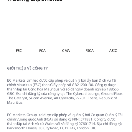
FSC
FCA
CMA
FSCA
ASIC
GIỚI THIỆU VỀ CÔNG TY
EC Markets Limited được cấp phép và quản lý bởi Ủy ban Dịch vụ Tài
chính Mauritius (FSC) theo Giấy phép số GB21200130. Công ty được
thành lập tại Cộng hòa Mauritius với số đăng ký doanh nghiệp 188565
GBC. Địa chỉ đăng ký của công ty tại: The Cyberati Lounge, Ground Floor,
The Catalyst, Silicon Avenue, 40 Cybercity, 72201, Ebene, Republic of
Mauritius.
EC Markets Group Ltd được cấp phép và quản lý bởi Cơ quan Quản lý Tài
chính Vương quốc Anh (FCA), số đăng ký FRN: 571881. Công ty được
thành lập tại Anh và xứ Wales với số đăng ký 07601714. Địa chỉ đăng ký:
Parksworth House, 30 City Road, EC1Y 2AY, London, UK.