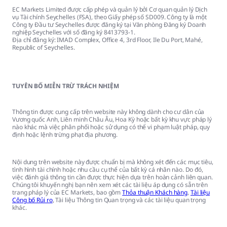
EC Markets Limited được cấp phép và quản lý bởi Cơ quan quản lý Dịch
vụ Tài chính Seychelles (FSA), theo Giấy phép số SD009. Công ty là một
Công ty Đầu tư Seychelles được đăng ký tại Văn phòng Đăng ký Doanh
nghiệp Seychelles với số đăng ký 8413793-1.
Địa chỉ đăng ký: IMAD Complex, Office 4, 3rd Floor, Ile Du Port, Mahé,
Republic of Seychelles.
TUYÊN BỐ MIỄN TRỪ TRÁCH NHIỆM
Thông tin được cung cấp trên website này không dành cho cư dân của
Vương quốc Anh, Liên minh Châu Âu, Hoa Kỳ hoặc bất kỳ khu vực pháp lý
nào khác mà việc phân phối hoặc sử dụng có thể vi phạm luật pháp, quy
định hoặc lệnh trừng phạt địa phương.
Nội dung trên website này được chuẩn bị mà không xét đến các mục tiêu,
tình hình tài chính hoặc nhu cầu cụ thể của bất kỳ cá nhân nào. Do đó,
việc đánh giá thông tin cần được thực hiện dựa trên hoàn cảnh liên quan.
Chúng tôi khuyến nghị bạn nên xem xét các tài liệu áp dụng có sẵn trên
trang pháp lý của EC Markets, bao gồm
Thỏa thuận Khách hàng
,
Tài liệu
Công bố Rủi ro
, Tài liệu Thông tin Quan trọng và các tài liệu quan trọng
khác.