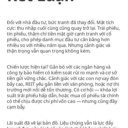
Đối với nhà đầu tư, bức tranh đã thay đổi. Mặt tích
cực: thu nhập cuối cùng cũng quay trở lại. Trái phiếu,
tín phiếu, thậm chí tiền mặt giờ cạnh tranh với cổ
phiếu, cho phép danh mục đầu tư cân bằng hơn
nhiều so với nhiều năm qua. Nhưng cảnh giác và
thận trọng vẫn quan trọng không kém.
Chiến lược hiện tại? Gắn bó với các ngân hàng và
công ty bảo hiểm có kiểm soát rủi ro mạnh và cơ sở
tiền gửi vững chắc. Cảnh giác với các con nợ vay đòn
bẩy cao, REIT yếu gắn liền với văn phòng, hoặc nợ thị
trường mới nổi dễ tổn thương. Có cơ hội — khóa lợi
suất trái phiếu hấp dẫn, hoặc mua cổ phiếu tài chính
có thể chịu được chi phí vốn cao — nhưng cũng đầy
cạm bẫy.
Lãi suất đã vẽ lại bản đồ. Liệu chúng vẫn là lực đẩy