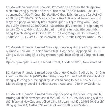
EC Markets Securities & Financial Promotion L.L.C được thành lập dưới
hình thức công ty trách nhiệm hữu hạn theo luật của Dubai, Các Tiểu
vương quốc Ả Rập Thống nhất (UAE), và theo luật liên bang của UAE với
số đăng ký 2430405. EC Markets Securities & Financial Promotion L.L.C
được cấp phép và quản lý bởi Cơ quan Quản lý Thị trường Vốn (CMA),
theo Giấy phép số 20200000281 và sở hữu giấy phép loại 5: xếp hạng và
tư vấn. Công ty không được phép nắm giữ tài sản hoặc tiền của khách
hàng. Địa chỉ đăng ký: Office 1801, 18th Floor, Magnum Opus Tower, Al
Thanayah 1, TECOM C, Sheikh Zayed Road, Barsha Heights, Dubai, UAE.
EC Markets Financial Limited được cấp phép và quản lý bởi Cơ quan Quản
lý Hành vi Khu vực Tài chính Nam Phi (FSCA), theo Giấy phép số 51886.
Công ty được đăng ký là công ty nước ngoài hoạt động tại Cộng hòa Nam
Phi.
Địa chỉ giao dịch: Level 1, 1 Albert Street, Auckland 1010, New Zealand.
EC Markets Financial Limited được cấp phép và quản lý bởi Ủy ban Chứng
khoán và Đầu tư Úc (ASIC), theo Giấy phép AFSL số 414198. Công ty được
đăng ký là công ty nước ngoài tại Úc với số đăng ký ARBN 152 535 085.
Địa chỉ đăng ký: Level 1, 1 Albert Street, Auckland 1010, New Zealand.
EC Markets Financial Limited được cấp phép và quản lý bởi Cơ quan Thị
trường Tài chính New Zealand (FMA), số FSPR: FSP197465. Công ty được
thành lập tại New Zealand với số đăng ký doanh nghiệp 2446590. Địa chỉ
đăng ký: Level 1, 1 Albert Street, Auckland 1010, New Zealand.