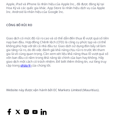
Apple, iPad và iPhone là nhãn hiệu của Apple Inc., đã được đăng ký tại
Hoa Kỳ và các quốc gia khác. App Store là nhãn hiệu dịch vụ của Apple
Inc. Android là nhãn hiệu của Google Inc.
CÔNG BỐ RỦI RO
Giao dịch có mức độ rủi ro cao và có thể dẫn đến thua lỗ vượt quá số tiền
nạp ban đầu. Hợp đồng Chênh lệch (CFD) là công cụ phức tạp và có thể
không phù hợp với tất cả nhà đầu tư. Giao dịch sử dụng đòn bẩy sẽ làm
gia tăng rủi ro, do đó việc đánh giá khả năng chịu rủi ro trước khi tham
gia là vô cùng quan trọng. Cần xem xét liệu khả năng thua lỗ vượt quá số
vốn ban đầu có nằm trong khả năng tài chính của bạn hay không. Hãy
giao dịch một cách có trách nhiệm. Để biết thêm thông tin, vui lòng truy
cập trang
pháp lý
của chúng tôi.
Website này được vận hành bởi EC Markets Limited (Mauritius).