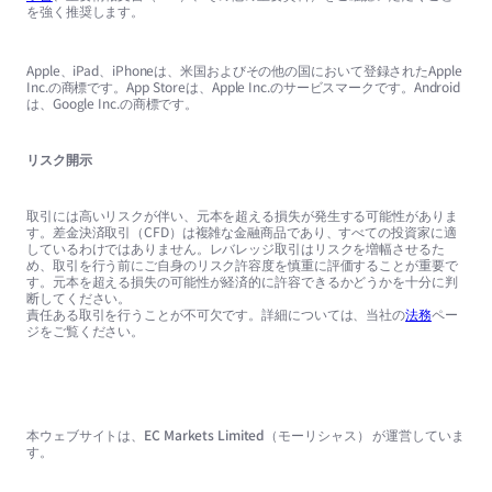
を強く推奨します。
Apple、iPad、iPhoneは、米国およびその他の国において登録されたApple
Inc.の商標です。App Storeは、Apple Inc.のサービスマークです。Android
は、Google Inc.の商標です。
リスク開示
取引には高いリスクが伴い、元本を超える損失が発生する可能性がありま
す。差金決済取引（CFD）は複雑な金融商品であり、すべての投資家に適
しているわけではありません。レバレッジ取引はリスクを増幅させるた
め、取引を行う前にご自身のリスク許容度を慎重に評価することが重要で
す。元本を超える損失の可能性が経済的に許容できるかどうかを十分に判
断してください。
責任ある取引を行うことが不可欠です。詳細については、当社の
法務
ペー
ジをご覧ください。
本ウェブサイトは、EC Markets Limited（モーリシャス） が運営していま
す。