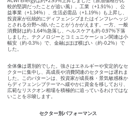
ACWI Energyは約+2.95%上昇しました（原油価格が比
較的堅調だったことが追い風）。工業（+1.91%）、公
益事業（+1.34%）、生活必需品（+1.19%）も上昇し、
投資家が伝統的にディフェンシブまたはインフレヘッジ
とされる分野へ傾いたことがうかがえます。一方、一般
消費財は約-1.64%急落し、ヘルスケアも約-0.97%下落
しました。テクノロジーとコミュニケーション関連は小
幅安（約-0.3%）で、金融はほぼ横ばい（約-0.2%）で
した。
全体像は選別的でした。強さはエネルギーや安定的なセ
クターに集中し、高成長や消費関連のセクターは遅れま
した。このパターンは、投資家が成長株・景気敏感株か
らディフェンシブテーマへ緩やかに資金を移しており、
広範なリスクオン相場を積極的に追っているわけではな
いことを示唆します。
セクター別パフォーマンス