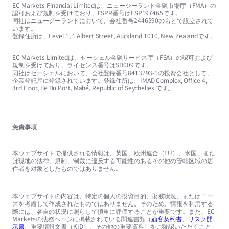
EC Markets Financial Limitedは、ニュージーランド金融市場庁（FMA）の
認可および規制を受けており、FSPR番号はFSP197465です。
同社はニュージーランドにおいて、会社番号2446590のもとで設立されて
います。
登録住所は、Level 1, 1 Albert Street, Auckland 1010, New Zealandです。
EC Markets Limitedは、セーシェル金融サービス庁（FSA）の認可および
規制を受けており、ライセンス番号はSD009です。
同社はセーシェルにおいて、会社登録番号8413793-1の投資会社として、
企業登記局に登録されています。登録住所は、IMAD Complex, Office 4,
3rd Floor, Ile Du Port, Mahé, Republic of Seychelles.です。
免責事項
本ウェブサイトで提供される情報は、英国、欧州連合（EU）、米国、また
は現地の法律、規制、制裁に違反する可能性のあるその他の管轄区域の居
住者を対象としたものではありません。
本ウェブサイトの内容は、特定の個人の投資目的、財務状況、またはニー
ズを考慮して作成されたものではありません。そのため、情報を利用する
際には、各自の状況に照らして慎重に評価することが重要です。また、EC
Marketsの法務ページに掲載されている関連書類（
顧客契約書
、
リスク開
示書
、重要情報文書（KID）、その他の重要資料）をご確認いただくこと