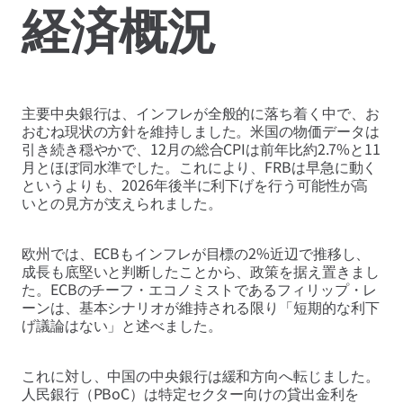
経済概況
主要中央銀行は、インフレが全般的に落ち着く中で、お
おむね現状の方針を維持しました。米国の物価データは
引き続き穏やかで、12月の総合CPIは前年比約2.7%と11
月とほぼ同水準でした。これにより、FRBは早急に動く
というよりも、2026年後半に利下げを行う可能性が高
いとの見方が支えられました。
欧州では、ECBもインフレが目標の2%近辺で推移し、
成長も底堅いと判断したことから、政策を据え置きまし
た。ECBのチーフ・エコノミストであるフィリップ・レ
ーンは、基本シナリオが維持される限り「短期的な利下
げ議論はない」と述べました。
これに対し、中国の中央銀行は緩和方向へ転じました。
人民銀行（PBoC）は特定セクター向けの貸出金利を