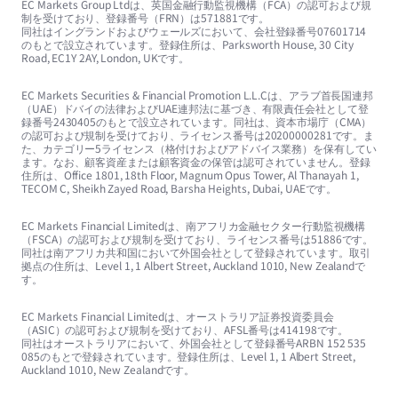
EC Markets Group Ltdは、英国金融行動監視機構（FCA）の認可および規
制を受けており、登録番号（FRN）は571881です。
同社はイングランドおよびウェールズにおいて、会社登録番号07601714
のもとで設立されています。登録住所は、Parksworth House, 30 City
Road, EC1Y 2AY, London, UKです。
EC Markets Securities & Financial Promotion L.L.Cは、アラブ首長国連邦
（UAE）ドバイの法律およびUAE連邦法に基づき、有限責任会社として登
録番号2430405のもとで設立されています。同社は、資本市場庁（CMA）
の認可および規制を受けており、ライセンス番号は20200000281です。ま
た、カテゴリー5ライセンス（格付けおよびアドバイス業務）を保有してい
ます。なお、顧客資産または顧客資金の保管は認可されていません。登録
住所は、Office 1801, 18th Floor, Magnum Opus Tower, Al Thanayah 1,
TECOM C, Sheikh Zayed Road, Barsha Heights, Dubai, UAEです。
EC Markets Financial Limitedは、南アフリカ金融セクター行動監視機構
（FSCA）の認可および規制を受けており、ライセンス番号は51886です。
同社は南アフリカ共和国において外国会社として登録されています。取引
拠点の住所は、Level 1, 1 Albert Street, Auckland 1010, New Zealandで
す。
EC Markets Financial Limitedは、オーストラリア証券投資委員会
（ASIC）の認可および規制を受けており、AFSL番号は414198です。
同社はオーストラリアにおいて、外国会社として登録番号ARBN 152 535
085のもとで登録されています。登録住所は、Level 1, 1 Albert Street,
Auckland 1010, New Zealandです。