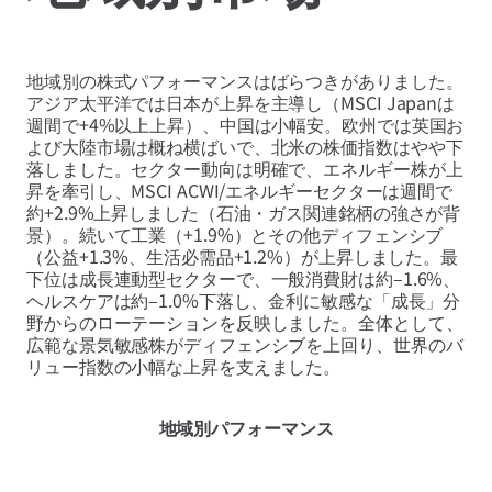
地域別の株式パフォーマンスはばらつきがありました。
アジア太平洋では日本が上昇を主導し（MSCI Japanは
週間で+4%以上上昇）、中国は小幅安。欧州では英国お
よび大陸市場は概ね横ばいで、北米の株価指数はやや下
落しました。セクター動向は明確で、エネルギー株が上
昇を牽引し、MSCI ACWI/エネルギーセクターは週間で
約+2.9%上昇しました（石油・ガス関連銘柄の強さが背
景）。続いて工業（+1.9%）とその他ディフェンシブ
（公益+1.3%、生活必需品+1.2%）が上昇しました。最
下位は成長連動型セクターで、一般消費財は約–1.6%、
ヘルスケアは約–1.0%下落し、金利に敏感な「成長」分
野からのローテーションを反映しました。全体として、
広範な景気敏感株がディフェンシブを上回り、世界のバ
リュー指数の小幅な上昇を支えました。
地域別パフォーマンス