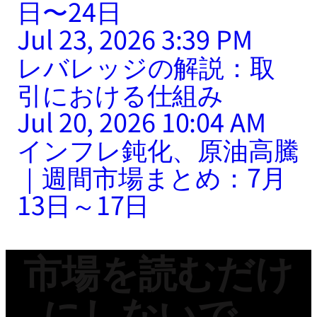
日〜24日
Jul 23, 2026 3:39 PM
レバレッジの解説：取
引における仕組み
Jul 20, 2026 10:04 AM
インフレ鈍化、原油高騰
｜週間市場まとめ：7月
13日～17日
市場を読むだけ
にしないで。