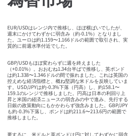
EUR/USDはレンジ内で推移し、ほぼ横ばいでしたが、
週末にかけてわずかに弱含み（約-0.1%）となりまし
た。ユーロは約1.159〜1.166ドルの範囲で取引され、実
質的に前週水準付近でした。
GBP/USDもほぼ変わらずに週を終えました
（+0.01%）。おおむね1.34台半ばで推移し、英ポンド
は約1.338〜1.346ドルの間で振れました。これは英国の
控えめな経済指標と、概ね堅調な米ドルを反映していま
す。USD/JPYは約-0.3%下落（円高）し、約158.1〜
159.1のレンジで推移しました。円高は日本の利回り上
昇と米国の経済ニュースの弱含みの中で進み、先行する
日銀の政策動向にもかかわらず強含みました。GBP/JPY
も約-0.3%下落し、ポンドは約211.6〜213.6円の範囲で
推移しました。
要するに、米ドルと英ポンドは円に対してわずかに弱含