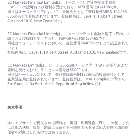
EC Markets Financial Limitedは、オーストラリア証券投資委員会
（ASIC）の認可および規制を受けており、AFSL番号は414198です。
同社はオーストラリアにおいて、外国会社として登録番号ARBN 152 535
085のもとで登録されています。登録住所は、Level 1, 1 Albert Street,
Auckland 1010, New Zealandです。
EC Markets Financial Limitedは、ニュージーランド金融市場庁（FMA）の
認可および規制を受けており、FSPR番号はFSP197465です。
同社はニュージーランドにおいて、会社番号2446590のもとで設立されて
います。
登録住所は、Level 1, 1 Albert Street, Auckland 1010, New Zealandです。
EC Markets Limitedは、セーシェル金融サービス庁（FSA）の認可および
規制を受けており、ライセンス番号はSD009です。
同社はセーシェルにおいて、会社登録番号8413793-1の投資会社として、
企業登記局に登録されています。登録住所は、IMAD Complex, Office 4,
3rd Floor, Ile Du Port, Mahé, Republic of Seychelles.です。
免責事項
本ウェブサイトで提供される情報は、英国、欧州連合（EU）、米国、また
は現地の法律、規制、制裁に違反する可能性のあるその他の管轄区域の居
住者を対象としたものではありません。