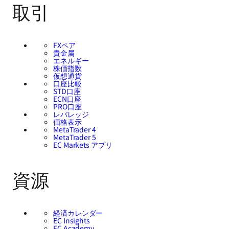
取引
FXペア
貴金属
エネルギー
株価指数
仮想通貨
口座比較
STD口座
ECN口座
PRO口座
レバレッジ
価格表示
MetaTrader 4
MetaTrader 5
EC Markets アプリ
資源
経済カレンダー
EC Insights
EC Academy