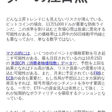
どんな上昇トレンドにも見えないリスクが潜んでいる。
ビットコインの場合、11万5,000ドルが重要な防衛ライ
ンだ。この水準を割り込むと市場心理は急速に悪化する
可能性がある。この価格帯は上昇中の50日移動平均線と
も重なっており、単なる数字ではない。
マクロ的には
、いくつかのイベントが価格変動を引き起
こす可能性がある。最も注目されているのは10月15日
の
米国CPI（消費者物価指数）データ
だ。予想を上回る
結果となればドル高が進み、リスク資産への需要が冷え
込む可能性がある。また、月末に予定されている
FRB
と
ECB
の会合も重要だ。もし当局が予想以上にタカ派的な
発言をすれば、暗号市場のセンチメントを冷やす要因と
なる。一方で、ETFへの資金流入は依然として強く、こ
れが短期的なボラティリティを吸収するクッションとな
っている。
したがって、ビットコインは依然として堅調だが、無敵