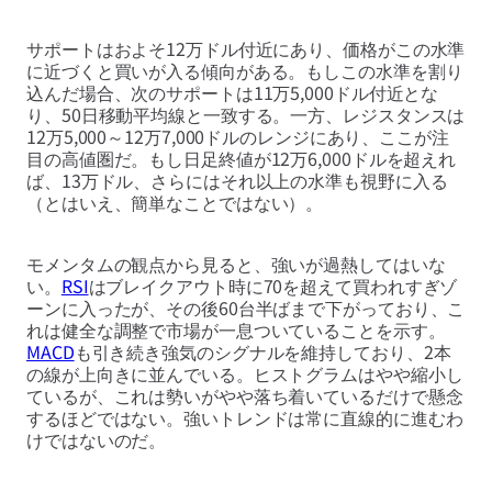
サポートはおよそ12万ドル付近にあり、価格がこの水準
に近づくと買いが入る傾向がある。もしこの水準を割り
込んだ場合、次のサポートは11万5,000ドル付近とな
り、50日移動平均線と一致する。一方、レジスタンスは
12万5,000～12万7,000ドルのレンジにあり、ここが注
目の高値圏だ。もし日足終値が12万6,000ドルを超えれ
ば、13万ドル、さらにはそれ以上の水準も視野に入る
（とはいえ、簡単なことではない）。
モメンタムの観点から見ると、強いが過熱してはいな
い。
RSI
はブレイクアウト時に70を超えて買われすぎゾ
ーンに入ったが、その後60台半ばまで下がっており、こ
れは健全な調整で市場が一息ついていることを示す。
MACD
も引き続き強気のシグナルを維持しており、2本
の線が上向きに並んでいる。ヒストグラムはやや縮小し
ているが、これは勢いがやや落ち着いているだけで懸念
するほどではない。強いトレンドは常に直線的に進むわ
けではないのだ。