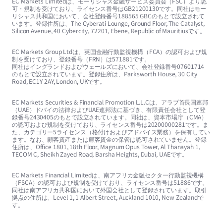
EC Markets Limitedは、モーリシャス金融サービス委員会（FSC）より認
可・規制を受けており、ライセンス番号はGB21200130です。同社はモー
リシャス共和国において、会社登録番号188565 GBCのもとで設立されて
います。登録住所は、The Cyberati Lounge, Ground Floor, The Catalyst,
Silicon Avenue, 40 Cybercity, 72201, Ebene, Republic of Mauritiusです。
EC Markets Group Ltdは、英国金融行動監視機構（FCA）の認可および規
制を受けており、登録番号（FRN）は571881です。
同社はイングランドおよびウェールズにおいて、会社登録番号07601714
のもとで設立されています。登録住所は、Parksworth House, 30 City
Road, EC1Y 2AY, London, UKです。
EC Markets Securities & Financial Promotion L.L.Cは、アラブ首長国連邦
（UAE）ドバイの法律およびUAE連邦法に基づき、有限責任会社として登
録番号2430405のもとで設立されています。同社は、資本市場庁（CMA）
の認可および規制を受けており、ライセンス番号は20200000281です。ま
た、カテゴリー5ライセンス（格付けおよびアドバイス業務）を保有してい
ます。なお、顧客資産または顧客資金の保管は認可されていません。登録
住所は、Office 1801, 18th Floor, Magnum Opus Tower, Al Thanayah 1,
TECOM C, Sheikh Zayed Road, Barsha Heights, Dubai, UAEです。
EC Markets Financial Limitedは、南アフリカ金融セクター行動監視機構
（FSCA）の認可および規制を受けており、ライセンス番号は51886です。
同社は南アフリカ共和国において外国会社として登録されています。取引
拠点の住所は、Level 1, 1 Albert Street, Auckland 1010, New Zealandで
す。