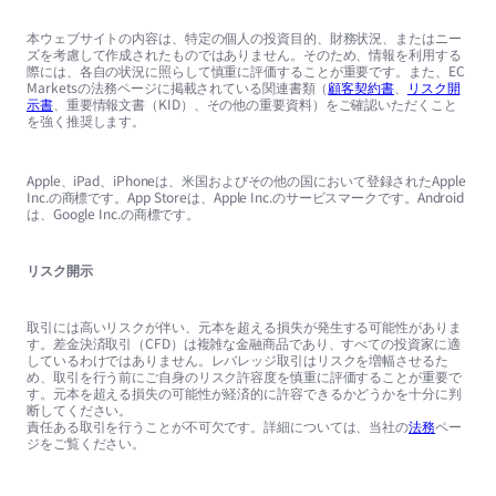
本ウェブサイトの内容は、特定の個人の投資目的、財務状況、またはニー
ズを考慮して作成されたものではありません。そのため、情報を利用する
際には、各自の状況に照らして慎重に評価することが重要です。また、EC
Marketsの法務ページに掲載されている関連書類（
顧客契約書
、
リスク開
示書
、重要情報文書（KID）、その他の重要資料）をご確認いただくこと
を強く推奨します。
Apple、iPad、iPhoneは、米国およびその他の国において登録されたApple
Inc.の商標です。App Storeは、Apple Inc.のサービスマークです。Android
は、Google Inc.の商標です。
リスク開示
取引には高いリスクが伴い、元本を超える損失が発生する可能性がありま
す。差金決済取引（CFD）は複雑な金融商品であり、すべての投資家に適
しているわけではありません。レバレッジ取引はリスクを増幅させるた
め、取引を行う前にご自身のリスク許容度を慎重に評価することが重要で
す。元本を超える損失の可能性が経済的に許容できるかどうかを十分に判
断してください。
責任ある取引を行うことが不可欠です。詳細については、当社の
法務
ペー
ジをご覧ください。