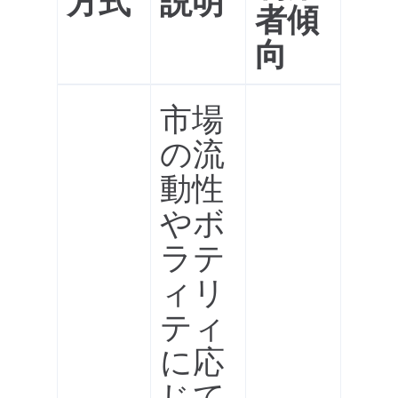
者傾
向
市場
の流
動性
やボ
ラテ
ィリ
ティ
に応
じて