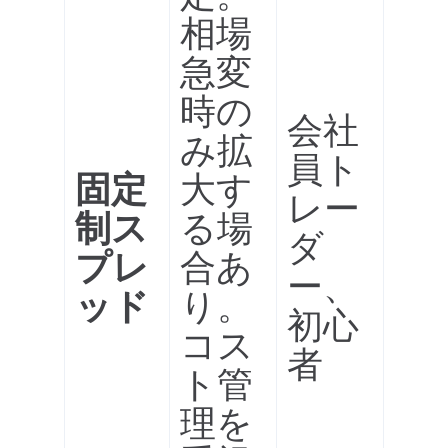
相場
急変
時の
会社
み拡
員ト
固定
大す
レー
制ス
る場
ダ
プレ
合あ
ー、
ッド
り。
初心
コス
者
ト管
理を