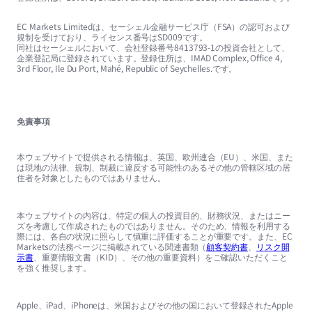
EC Markets Limitedは、セーシェル金融サービス庁（FSA）の認可および
規制を受けており、ライセンス番号はSD009です。
同社はセーシェルにおいて、会社登録番号8413793-1の投資会社として、
企業登記局に登録されています。登録住所は、IMAD Complex, Office 4,
3rd Floor, Ile Du Port, Mahé, Republic of Seychelles.です。
免責事項
本ウェブサイトで提供される情報は、英国、欧州連合（EU）、米国、また
は現地の法律、規制、制裁に違反する可能性のあるその他の管轄区域の居
住者を対象としたものではありません。
本ウェブサイトの内容は、特定の個人の投資目的、財務状況、またはニー
ズを考慮して作成されたものではありません。そのため、情報を利用する
際には、各自の状況に照らして慎重に評価することが重要です。また、EC
Marketsの法務ページに掲載されている関連書類（
顧客契約書
、
リスク開
示書
、重要情報文書（KID）、その他の重要資料）をご確認いただくこと
を強く推奨します。
Apple、iPad、iPhoneは、米国およびその他の国において登録されたApple