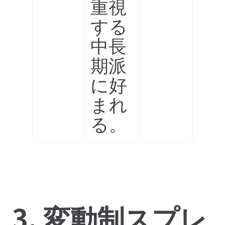
重視
する
中長
期派
に好
まれ
る。
3. 変動制スプレ