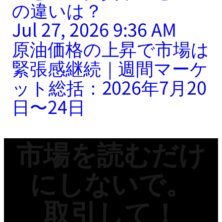
の違いは？
Jul 27, 2026 9:36 AM
原油価格の上昇で市場は
緊張感継続｜週間マーケ
ット総括：2026年7月20
日〜24日
市場を読むだけ
にしないで。
取引して！