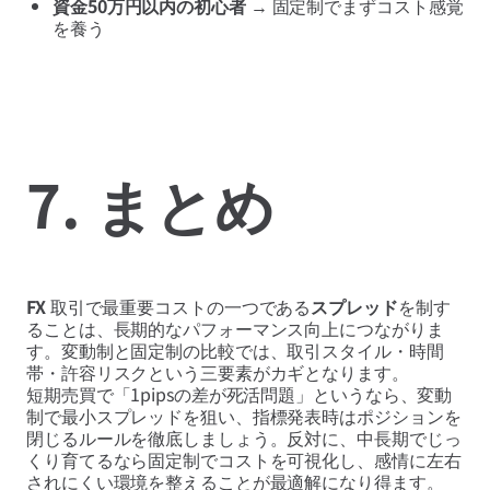
資金50万円以内の初心者
→ 固定制でまずコスト感覚
を養う
7. まとめ
FX
取引で最重要コストの一つである
スプレッド
を制す
ることは、長期的なパフォーマンス向上につながりま
す。変動制と固定制の比較では、取引スタイル・時間
帯・許容リスクという三要素がカギとなります。
短期売買で「1pipsの差が死活問題」というなら、変動
制で最小スプレッドを狙い、指標発表時はポジションを
閉じるルールを徹底しましょう。反対に、中長期でじっ
くり育てるなら固定制でコストを可視化し、感情に左右
されにくい環境を整えることが最適解になり得ます。