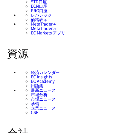
STD口座
ECN口座
PRO口座
レバレッジ
価格表示
MetaTrader 4
MetaTrader 5
EC Markets アプリ
資源
経済カレンダー
EC Insights
EC Academy
用語集
最新ニュース
市場分析
市場ニュース
学習
企業ニュース
CSR
会社