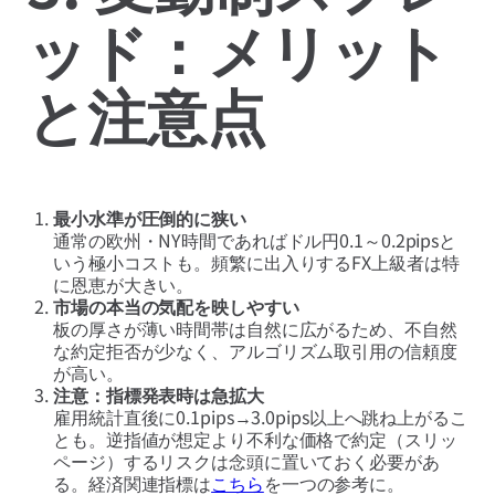
ッド：メリット
と注意点
最小水準が圧倒的に狭い
通常の欧州・NY時間であればドル円0.1～0.2pipsと
いう極小コストも。頻繁に出入りするFX上級者は特
に恩恵が大きい。
市場の本当の気配を映しやすい
板の厚さが薄い時間帯は自然に広がるため、不自然
な約定拒否が少なく、アルゴリズム取引用の信頼度
が高い。
注意：指標発表時は急拡大
雇用統計直後に0.1pips→3.0pips以上へ跳ね上がるこ
とも。逆指値が想定より不利な価格で約定（スリッ
ページ）するリスクは念頭に置いておく必要があ
る。経済関連指標は
こちら
を一つの参考に。