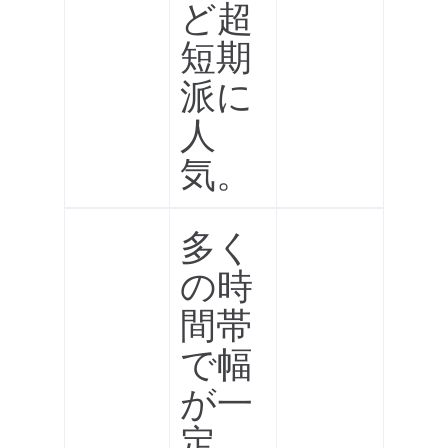
ど超
短期
派に
人
気。
多く
の時
間帯
で幅
が一
定。