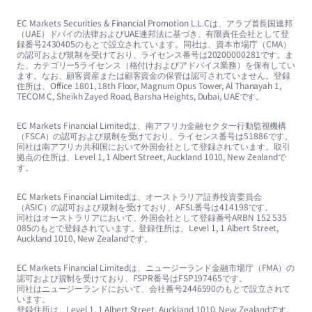
EC Markets Securities & Financial Promotion L.L.Cは、アラブ首長国連邦
（UAE）ドバイの法律およびUAE連邦法に基づき、有限責任会社として登
録番号2430405のもとで設立されています。同社は、資本市場庁（CMA）
の認可および規制を受けており、ライセンス番号は20200000281です。ま
た、カテゴリー5ライセンス（格付けおよびアドバイス業務）を保有してい
ます。なお、顧客資産または顧客資金の保管は認可されていません。登録
住所は、Office 1801, 18th Floor, Magnum Opus Tower, Al Thanayah 1,
TECOM C, Sheikh Zayed Road, Barsha Heights, Dubai, UAEです。
EC Markets Financial Limitedは、南アフリカ金融セクター行動監視機構
（FSCA）の認可および規制を受けており、ライセンス番号は51886です。
同社は南アフリカ共和国において外国会社として登録されています。取引
拠点の住所は、Level 1, 1 Albert Street, Auckland 1010, New Zealandで
す。
EC Markets Financial Limitedは、オーストラリア証券投資委員会
（ASIC）の認可および規制を受けており、AFSL番号は414198です。
同社はオーストラリアにおいて、外国会社として登録番号ARBN 152 535
085のもとで登録されています。登録住所は、Level 1, 1 Albert Street,
Auckland 1010, New Zealandです。
EC Markets Financial Limitedは、ニュージーランド金融市場庁（FMA）の
認可および規制を受けており、FSPR番号はFSP197465です。
同社はニュージーランドにおいて、会社番号2446590のもとで設立されて
います。
登録住所は、Level 1, 1 Albert Street, Auckland 1010, New Zealandです。