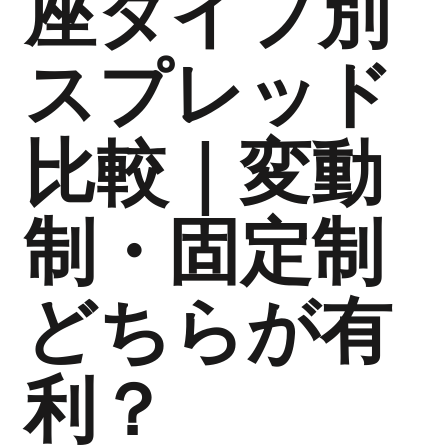
座タイプ別
スプレッド
比較｜変動
制・固定制
どちらが有
利？