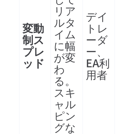
リア
デイ
ルタ
変動
トレ
イム
制ス
ーダ
に幅
プレ
ー、
が変
ッド
EA利
わ
用者
る。
スキ
ャル
ピン
グな