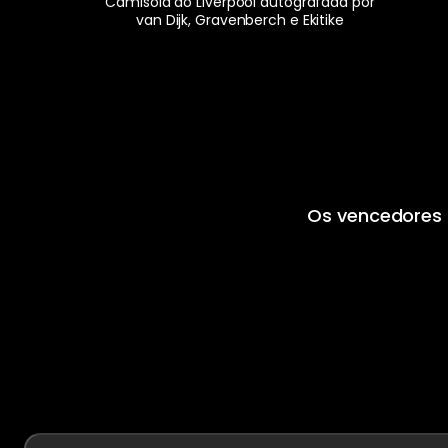
Camisola do Liverpool autografada por
van Dijk, Gravenberch e Ekitike
Os vencedores 