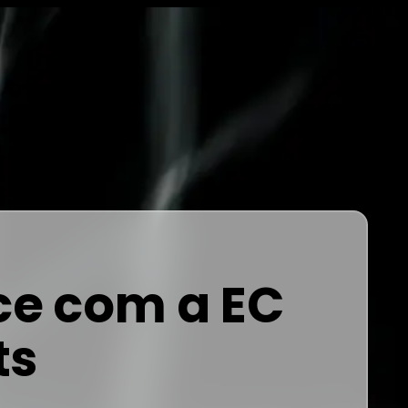
e com a
EC
ts