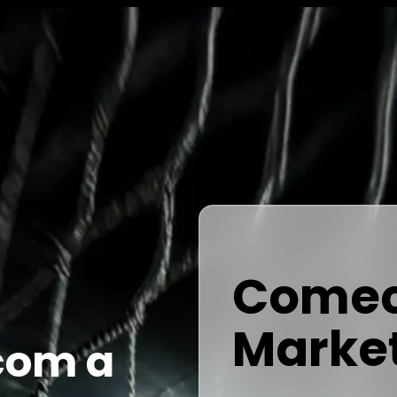
Comec
Marke
com a