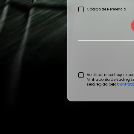
Código de Referência
Ao clicar, reconheço e co
Minha conta de trading s
será regida pelo
Contrato