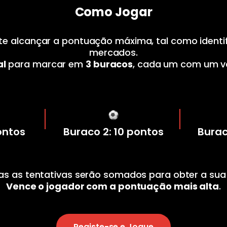
Como Jogar
te alcançar a pontuação máxima, tal como identif
mercados.
al
para marcar em
3 buracos
, cada um com um va
ontos
Buraco 2: 10 pontos
Burac
as as tentativas serão somados para obter a su
Vence o jogador com a pontuação mais alta
.
Registe-se e Jogue