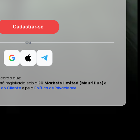
Cadastrar-se
Ou
ncordo que:
erá registrada sob a
EC Markets Limited (Mauritius)
e
 do Cliente
e pela
Política de Privacidade
.