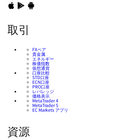
取引
FXペア
貴金属
エネルギー
株価指数
仮想通貨
口座比較
STD口座
ECN口座
PRO口座
レバレッジ
価格表示
MetaTrader 4
MetaTrader 5
EC Markets アプリ
資源