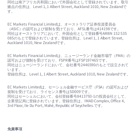
同社は南アフリカ共和国において外国会社として登録されています。取引
拠点の住所は、Level 1, 1 Albert Street, Auckland 1010, New Zealandで
す。
EC Markets Financial Limitedは、オーストラリア証券投資委員会
（ASIC）の認可および規制を受けており、AFSL番号は414198です。
同社はオーストラリアにおいて、外国会社として登録番号ARBN 152 535
085のもとで登録されています。登録住所は、Level 1, 1 Albert Street,
Auckland 1010, New Zealandです。
EC Markets Financial Limitedは、ニュージーランド金融市場庁（FMA）の
認可および規制を受けており、FSPR番号はFSP197465です。
同社はニュージーランドにおいて、会社番号2446590のもとで設立されて
います。
登録住所は、Level 1, 1 Albert Street, Auckland 1010, New Zealandです。
EC Markets Limitedは、セーシェル金融サービス庁（FSA）の認可および
規制を受けており、ライセンス番号はSD009です。
同社はセーシェルにおいて、会社登録番号8413793-1の投資会社として、
企業登記局に登録されています。登録住所は、IMAD Complex, Office 4,
3rd Floor, Ile Du Port, Mahé, Republic of Seychelles.です。
免責事項