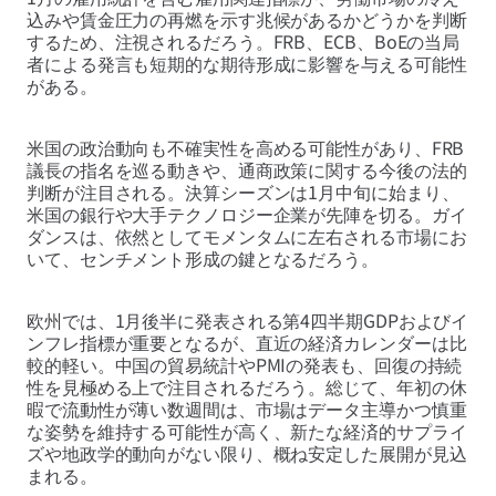
込みや賃金圧力の再燃を示す兆候があるかどうかを判断
するため、注視されるだろう。FRB、ECB、BoEの当局
者による発言も短期的な期待形成に影響を与える可能性
がある。
米国の政治動向も不確実性を高める可能性があり、FRB
議長の指名を巡る動きや、通商政策に関する今後の法的
判断が注目される。決算シーズンは1月中旬に始まり、
米国の銀行や大手テクノロジー企業が先陣を切る。ガイ
ダンスは、依然としてモメンタムに左右される市場にお
いて、センチメント形成の鍵となるだろう。
欧州では、1月後半に発表される第4四半期GDPおよびイ
ンフレ指標が重要となるが、直近の経済カレンダーは比
較的軽い。中国の貿易統計やPMIの発表も、回復の持続
性を見極める上で注目されるだろう。総じて、年初の休
暇で流動性が薄い数週間は、市場はデータ主導かつ慎重
な姿勢を維持する可能性が高く、新たな経済的サプライ
ズや地政学的動向がない限り、概ね安定した展開が見込
まれる。