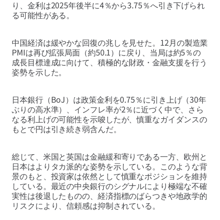
り、金利は2025年後半に4％から3.75％へ引き下げられ
る可能性がある。
中国経済は緩やかな回復の兆しを見せた。12月の製造業
PMIは再び拡張局面（約50.1）に戻り、当局は約5％の
成長目標達成に向けて、積極的な財政・金融支援を行う
姿勢を示した。
日本銀行（BoJ）は政策金利を0.75％に引き上げ（30年
ぶりの高水準）、インフレ率が2％に近づく中で、さら
なる利上げの可能性を示唆したが、慎重なガイダンスの
もとで円は引き続き弱含んだ。
総じて、米国と英国は金融緩和寄りである一方、欧州と
日本はよりタカ派的な姿勢を示している。このような背
景のもと、投資家は依然として慎重なポジションを維持
している。最近の中央銀行のシグナルにより極端な不確
実性は後退したものの、経済指標のばらつきや地政学的
リスクにより、信頼感は抑制されている。