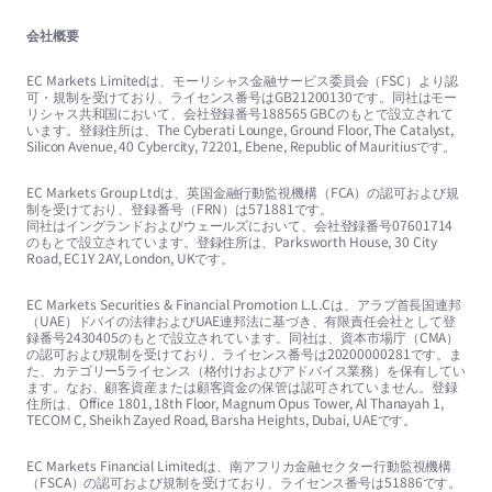
会社概要
EC Markets Limitedは、モーリシャス金融サービス委員会（FSC）より認
可・規制を受けており、ライセンス番号はGB21200130です。同社はモー
リシャス共和国において、会社登録番号188565 GBCのもとで設立されて
います。登録住所は、The Cyberati Lounge, Ground Floor, The Catalyst,
Silicon Avenue, 40 Cybercity, 72201, Ebene, Republic of Mauritiusです。
EC Markets Group Ltdは、英国金融行動監視機構（FCA）の認可および規
制を受けており、登録番号（FRN）は571881です。
同社はイングランドおよびウェールズにおいて、会社登録番号07601714
のもとで設立されています。登録住所は、Parksworth House, 30 City
Road, EC1Y 2AY, London, UKです。
EC Markets Securities & Financial Promotion L.L.Cは、アラブ首長国連邦
（UAE）ドバイの法律およびUAE連邦法に基づき、有限責任会社として登
録番号2430405のもとで設立されています。同社は、資本市場庁（CMA）
の認可および規制を受けており、ライセンス番号は20200000281です。ま
た、カテゴリー5ライセンス（格付けおよびアドバイス業務）を保有してい
ます。なお、顧客資産または顧客資金の保管は認可されていません。登録
住所は、Office 1801, 18th Floor, Magnum Opus Tower, Al Thanayah 1,
TECOM C, Sheikh Zayed Road, Barsha Heights, Dubai, UAEです。
EC Markets Financial Limitedは、南アフリカ金融セクター行動監視機構
（FSCA）の認可および規制を受けており、ライセンス番号は51886です。