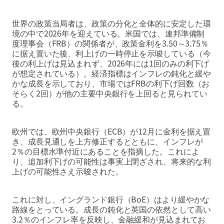
世界の政策当局者は、政策の分化と全体的に安定した環
境の中で2026年を迎えている。米国では、連邦準備制
度理事会（FRB）の関係者が、政策金利を3.50～3.75％
に据え置いた後、利上げの一時停止を示唆している（今
後の利上げは見込まれず、2026年には1回のみの利下げ
が想定されている）。経済指標はインフレの鈍化と緩や
かな成長を示しており、市場ではFRBの利下げ回数（お
そらく2回）が他の主要中央銀行を上回ると見られてい
る。
欧州では、欧州中央銀行（ECB）が12月に金利を据え置
き、成長見通しを上方修正するとともに、インフレが
2％の目標水準付近にあることを指摘した。これによ
り、追加利下げの可能性は事実上閉ざされ、将来的な利
上げの可能性さえ示唆された。
これに対し、イングランド銀行（BoE）はより緩やかな
路線をとっている。成長の鈍化と英国の依然として高い
3.2％のインフレ率を反映し、金融緩和が見込まれてお