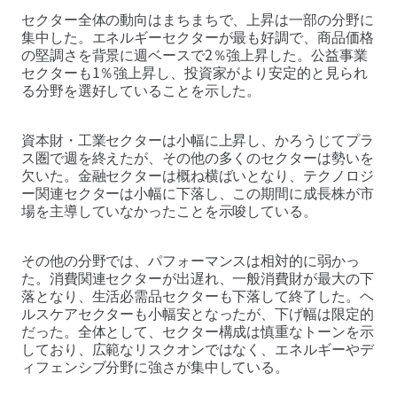
セクター全体の動向はまちまちで、上昇は一部の分野に
集中した。エネルギーセクターが最も好調で、商品価格
の堅調さを背景に週ベースで2％強上昇した。公益事業
セクターも1％強上昇し、投資家がより安定的と見られ
る分野を選好していることを示した。
資本財・工業セクターは小幅に上昇し、かろうじてプラ
ス圏で週を終えたが、その他の多くのセクターは勢いを
欠いた。金融セクターは概ね横ばいとなり、テクノロジ
ー関連セクターは小幅に下落し、この期間に成長株が市
場を主導していなかったことを示唆している。
その他の分野では、パフォーマンスは相対的に弱かっ
た。消費関連セクターが出遅れ、一般消費財が最大の下
落となり、生活必需品セクターも下落して終了した。ヘ
ルスケアセクターも小幅安となったが、下げ幅は限定的
だった。全体として、セクター構成は慎重なトーンを示
しており、広範なリスクオンではなく、エネルギーやデ
ィフェンシブ分野に強さが集中している。