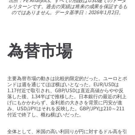
出所：FE Analytics。すべての指数はUSD建てのトータ
ルリターンです。過去の実績は将来の成果を保証するも
のではありません。データ基準日：2026年1月2日。
為替市場
主要為替市場の動きは比較的限定的だった。ユーロとポ
ンドは週を通じてほぼ横ばいとなった。EUR/USDは
1.17付近で取引され、GBP/USDは直近高値からやや反
落した後、1.34半ばで推移した。日本銀行の最近の利上
げにもかかわらず、金利差の大きさを背景に円安が進
み、USD/JPYはそれを反映した。GBP/JPYは210～211
付近で終了し、概ね横ばいだった。
全体として、米国の高い利回りが円に対するドル高を引