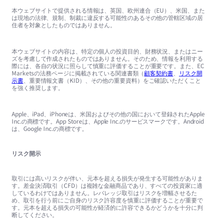
本ウェブサイトで提供される情報は、英国、欧州連合（EU）、米国、また
は現地の法律、規制、制裁に違反する可能性のあるその他の管轄区域の居
住者を対象としたものではありません。
本ウェブサイトの内容は、特定の個人の投資目的、財務状況、またはニー
ズを考慮して作成されたものではありません。そのため、情報を利用する
際には、各自の状況に照らして慎重に評価することが重要です。また、EC
Marketsの法務ページに掲載されている関連書類（
顧客契約書
、
リスク開
示書
、重要情報文書（KID）、その他の重要資料）をご確認いただくこと
を強く推奨します。
Apple、iPad、iPhoneは、米国およびその他の国において登録されたApple
Inc.の商標です。App Storeは、Apple Inc.のサービスマークです。Android
は、Google Inc.の商標です。
リスク開示
取引には高いリスクが伴い、元本を超える損失が発生する可能性がありま
す。差金決済取引（CFD）は複雑な金融商品であり、すべての投資家に適
しているわけではありません。レバレッジ取引はリスクを増幅させるた
め、取引を行う前にご自身のリスク許容度を慎重に評価することが重要で
す。元本を超える損失の可能性が経済的に許容できるかどうかを十分に判
断してください。